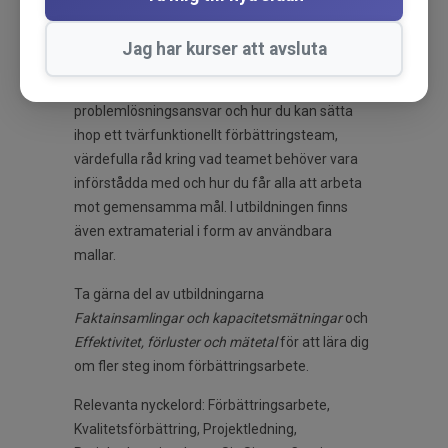
förbättringsarbete, säkerställa att fokus läggs
på rätt områden och att insatserna kopplas till
Jag har kurser att avsluta
målen. Vidare får du ökad förståelse kring för-
och nackdelarna med olika alternativ för
problemlösningsansvar och hur du kan sätta
ihop ett tvärfunktionellt förbättringsteam,
värdefulla råd kring vad teamet behöver vara
införstådda med och hur du får alla att arbeta
mot gemensamma mål. I utbildningen finns
även extramaterial i form av användbara
mallar.
Ta gärna del av utbildningarna
Faktainsamlingar och kapacitetsmätningar
och
Effektivitet, förluster och mätetal
för att lära dig
om fler steg inom förbättringsarbete.
Relevanta nyckelord: Förbättringsarbete,
Kvalitetsförbättring, Projektledning,