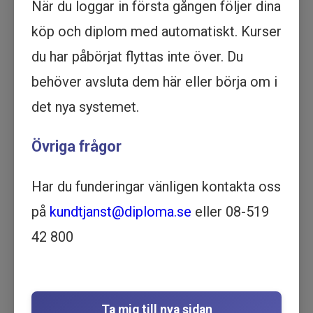
När du loggar in första gången följer dina
Köp - 2 195 kr
köp och diplom med automatiskt. Kurser
Prova ett delmoment
du har påbörjat flyttas inte över. Du
behöver avsluta dem här eller börja om i
Förbättringsplanering -
det nya systemet.
Utbildning online
PRODUKTION OCH LOGISTIK |
Övriga frågor
VERKSAMHETSUTVECKLING | 1
TIMME OCH 34 MINUTER
Har du funderingar vänligen kontakta oss
Motsvarar ½ dag lärarledd utbildning
Beskrivning
på
kundtjanst@diploma.se
eller 08-519
Få kunskap om förbättringsplanering med vår
42 800
online utbildning. Lär dig allt du behöver veta för
att förbättra ditt företag med vår kurs.
I utbildningen
Förbättringsplanering
får du lära
dig att arbeta strukturerat med styrningen av
Ta mig till nya sidan