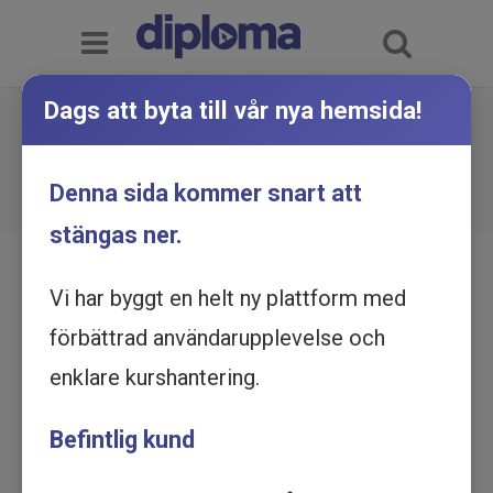
Dags att byta till vår nya hemsida!
Förbättringsplanering -
Utbildning online
Du är här:
Hem
Utbildningskatalog
Denna sida kommer snart att
Förbättringsplanering - Utbildning online
stängas ner.
Vi har byggt en helt ny plattform med
förbättrad användarupplevelse och
enklare kurshantering.
Befintlig kund