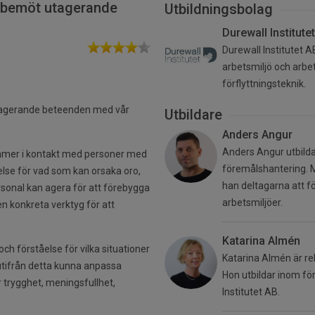
 bemöt utagerande
Utbildningsbolag
Durewall Institute
Durewall Institutet
arbetsmiljö och arbe
förflyttningsteknik.
utagerande beteenden med vår
Utbildare
Anders Angur
Anders Angur utbild
 kommer i kontakt med personer med
föremålshantering. M
åelse för vad som kan orsaka oro,
han deltagarna att fö
sonal kan agera för att förebygga
arbetsmiljöer.
n konkreta verktyg för att
Katarina Almén
ch förståelse för vilka situationer
Katarina Almén är re
utifrån detta kunna anpassa
Hon utbildar inom fö
 trygghet, meningsfullhet,
Institutet AB.