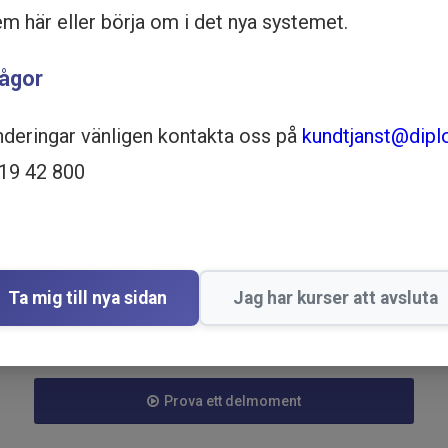
em här eller börja om i det nya systemet.
rågor
nderingar vänligen kontakta oss på
kundtjanst@dipl
519 42 800
Ta mig till nya sidan
Jag har kurser att avsluta
Köp - 1 195 kr
Prova ett delmoment