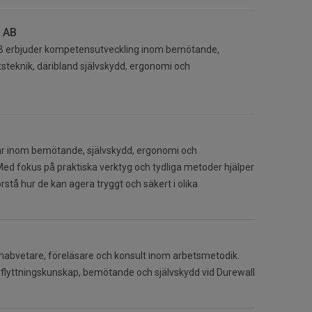
t AB
 AB erbjuder kompetensutveckling inom bemötande,
tsteknik, däribland självskydd, ergonomi och
ar inom bemötande, självskydd, ergonomi och
ed fokus på praktiska verktyg och tydliga metoder hjälper
rstå hur de kan agera tryggt och säkert i olika
habvetare, föreläsare och konsult inom arbetsmetodik.
rflyttningskunskap, bemötande och självskydd vid Durewall