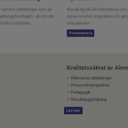
er samma utbildningar som de
Anmäl dig till vårt nyhetsbrev om du
ildningsföretagen - direkt i din
del av nyheter, inspiration och akt
l eller surfplatta.
erbjudanden.
Prenumerera
Kvalitetssäkrat av Alm
✅ Relevanta utbildningar
✅ Personell kompetens
✅ Pedagogik
✅ Resultatuppföljning
Läs mer