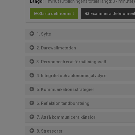
Längd:
1 minut
(Utbildningens totala längd: 37 minuter)
Starta delmoment
Examinera delmomen
1. Syfte
2. Durewallmetoden
3. Personcentrerat förhållningssätt
4. Integritet och autonomisjälvstyre
5. Kommunikationsstrategier
6. Reflektion tandborstning
7. Att få kommunicera känslor
8. Stressorer