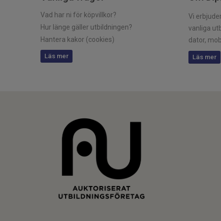
Vad har ni för köpvillkor?
Vi erbjud
Hur länge gäller utbildningen?
vanliga utb
Hantera kakor (cookies)
dator, mobi
Läs mer
Läs mer