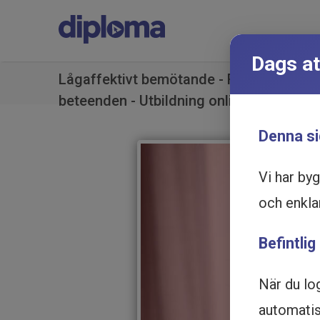
Dags at
Lågaffektivt bemötande - Förebygg och
beteenden - Utbildning online
Denna si
Vi har by
och enkla
Befintlig
När du lo
automatisk