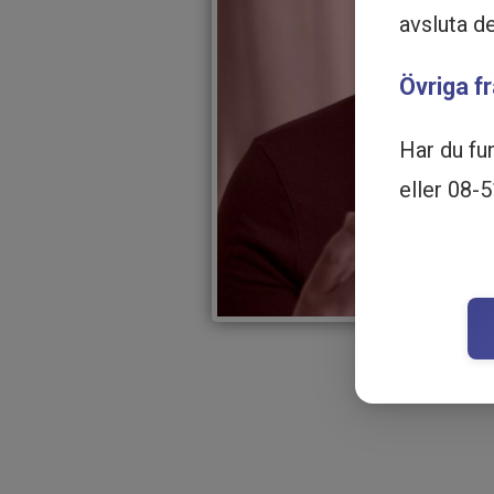
avsluta d
Övriga f
Har du fu
eller 08-