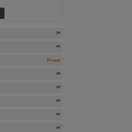
t
Prova!