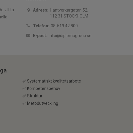
 vill ta
Adress:
Hantverkargatan 52,
112 31 STOCKHOLM
uella
Telefon:
08-519 42 800
E-post:
info@diplomagroup.se
ega
✅ Systematiskt kvalitetsarbete
✅ Kompetensbehov
✅ Struktur
✅ Metodutveckling