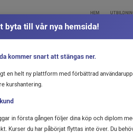
HEM
UTBILDNI
t byta till vår nya hemsida!
 bemöt utagerande
Du är här:
Hem
Utbildningskata
Lågaffektivt bemötande - Förebygg
da kommer snart att stängas ner.
ggt en helt ny plattform med förbättrad användarupp
re kurshantering.
 kund
ggar in första gången följer dina köp och diplom m
t. Kurser du har påbörjat flyttas inte över. Du behö