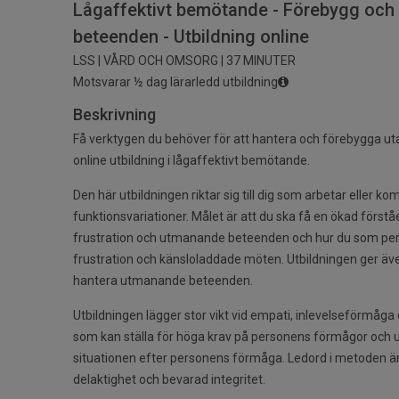
Lågaffektivt bemötande - Förebygg och
beteenden - Utbildning online
LSS | VÅRD OCH OMSORG | 37 MINUTER
Motsvarar ½ dag lärarledd utbildning
Beskrivning
Få verktygen du behöver för att hantera och förebygga 
online utbildning i lågaffektivt bemötande.
Den här utbildningen riktar sig till dig som arbetar eller
funktionsvariationer. Målet är att du ska få en ökad först
frustration och utmanande beteenden och hur du som per
frustration och känsloladdade möten. Utbildningen ger äve
hantera utmanande beteenden.
Utbildningen lägger stor vikt vid empati, inlevelseförmåga o
som kan ställa för höga krav på personens förmågor och 
situationen efter personens förmåga. Ledord i metoden är
delaktighet och bevarad integritet.