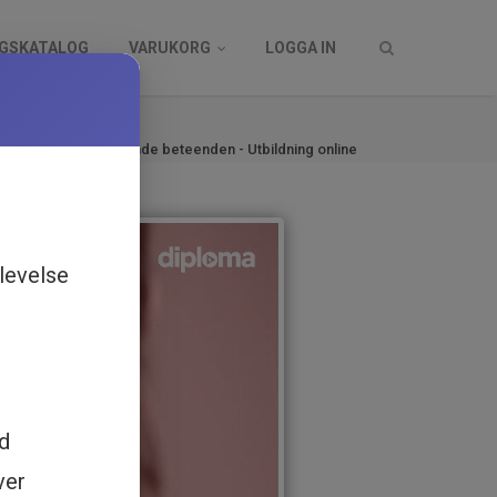
NGSKATALOG
VARUKORG
LOGGA IN
log
 och bemöt utagerande beteenden - Utbildning online
levelse
ed
ver