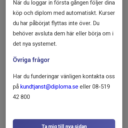
När du loggar in första gången följer dina
Köp - 2 995 kr
köp och diplom med automatiskt. Kurser
Prova ett delmoment
du har påbörjat flyttas inte över. Du
behöver avsluta dem här eller börja om i
Writing Business E-mails -
det nya systemet.
Utbildning online
KOMMUNIKATION | 2 TIMMAR
Övriga frågor
OCH 5 MINUTER
Motsvarar 1 dag lärarledd utbildning
Har du funderingar vänligen kontakta oss
Beskrivning
på
kundtjanst@diploma.se
eller 08-519
Lär dig teknikerna bakom skrivning av effektiva
affärs-e-post med vår online utbildning.
42 800
Förbättra ditt yrkesliv och öka din förmåga att
kommunicera idag.
Kommunikation är svårt och att uttrycka sig i
skrift så att mottagaren tydligt vet vad som är
Ta mig till nya sidan