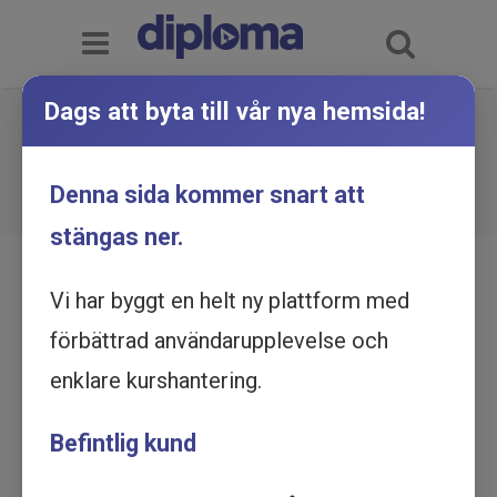
Dags att byta till vår nya hemsida!
Writing Business E-mails -
Utbildning online
Du är här:
Hem
Utbildningskatalog
Denna sida kommer snart att
Writing Business E-mails - Utbildning online
stängas ner.
Vi har byggt en helt ny plattform med
förbättrad användarupplevelse och
enklare kurshantering.
Befintlig kund