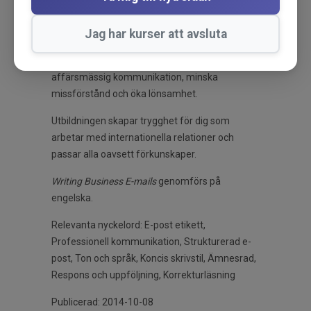
nästa steg är en utmaning för de flesta. Att
göra det på engelska är en ännu större
Jag har kurser att avsluta
utmaning. Utbildningen
Writing Business E-mails
är framtagen för att skapa mer driv i
affärsmässig kommunikation, minska
missförstånd och öka lönsamhet.
Utbildningen skapar trygghet för dig som
arbetar med internationella relationer och
passar alla oavsett förkunskaper.
Writing Business E-mails
genomförs på
engelska.
Relevanta nyckelord:
E-post etikett,
Professionell kommunikation, Strukturerad e-
post, Ton och språk, Koncis skrivstil, Ämnesrad,
Respons och uppföljning, Korrekturläsning
Publicerad: 2014-10-08