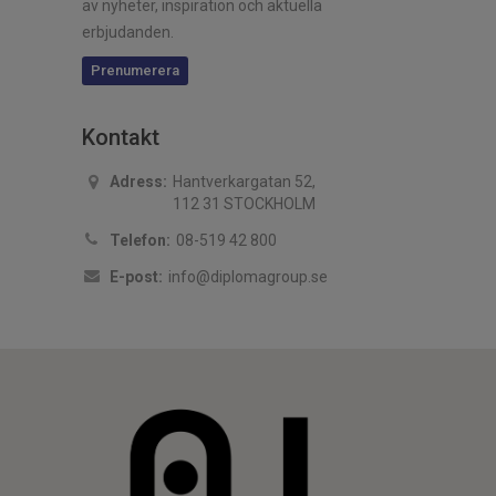
av nyheter, inspiration och aktuella
erbjudanden.
Prenumerera
Kontakt
Adress:
Hantverkargatan 52,
112 31 STOCKHOLM
Telefon:
08-519 42 800
E-post:
info@diplomagroup.se