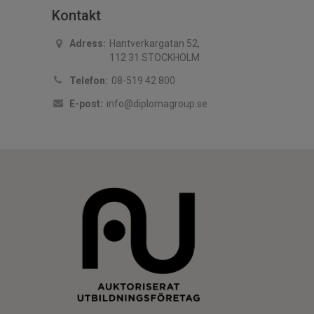
Kontakt
Adress:
Hantverkargatan 52,
112 31 STOCKHOLM
Telefon:
08-519 42 800
E-post:
info@diplomagroup.se