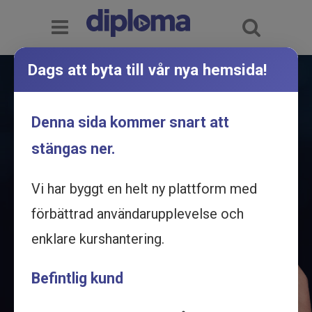
Dags att byta till vår nya hemsida!
Störst i Sverige på
onlineutbildning
Denna sida kommer snart att
Över 400 utbildningar - direkt i din dator, surfplatta och
stängas ner.
telefon
Vi har byggt en helt ny plattform med
förbättrad användarupplevelse och
enklare kurshantering.
Befintlig kund