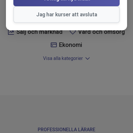
Kommunikation
HR och personal
Jag har kurser att avsluta
Verksamhetsutveckling
Sälj och marknad
Vård och omsorg
Ekonomi
Visa alla kategorier
PROFESSIONELLA LÄRARE