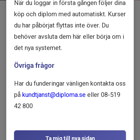
Sök
När du loggar in första gången följer dina
köp och diplom med automatiskt. Kurser
du har påbörjat flyttas inte över. Du
behöver avsluta dem här eller börja om i
KATEGORIER
Vad vill du lära dig
det nya systemet.
idag?
Övriga frågor
Hitta rätt utbildning med hjälp av våra
Har du funderingar vänligen kontakta oss
kategorier. Välj kategori för att se vilka
på
kundtjanst@diploma.se
eller 08-519
utbildningar som passar just dig.
42 800
Data och IT
Arbetsmiljö och säkerhet
Ledarskap
Ta mig till nya sidan