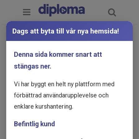
Dags att byta till vår nya hemsida!
Denna sida kommer snart att
DIPLOMA GROUP
stängas ner.
Vi digitaliserar
utbildning
Vi har byggt en helt ny plattform med
förbättrad användarupplevelse och
Diploma Group hjälper företag och
enklare kurshantering.
organisationer att utbilda sin personal via
digital kunskapsöverföring med film som
Befintlig kund
verktyg. Vi erbjuder digitala
diplomutbildningar, streamade föreläsningar