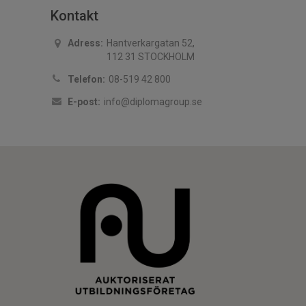
Kontakt
Adress:
Hantverkargatan 52,
112 31 STOCKHOLM
Telefon:
08-519 42 800
E-post:
info@diplomagroup.se