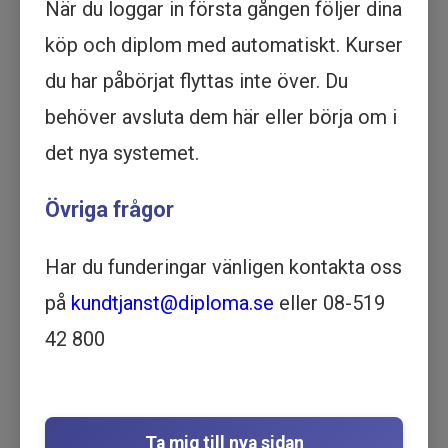
När du loggar in första gången följer dina
Köp - 1 595 kr
köp och diplom med automatiskt. Kurser
du har påbörjat flyttas inte över. Du
AI för offentlig sektor -
Introduktionskurs - Utbildning
behöver avsluta dem här eller börja om i
online
det nya systemet.
AI | DATA OCH IT | 32 MINUTER
Motsvarar ½ dag lärarledd
Övriga frågor
utbildning
Beskrivning
Har du funderingar vänligen kontakta oss
AI för offentlig sektor
är en kort och
på
kundtjanst@diploma.se
eller 08-519
inspirerande introduktion till vad artificiell
intelligens kan innebära för kommuner,
42 800
myndigheter och andra offentliga
verksamheter.
Kursen ger en översiktlig inblick i varför AI blivit
Ta mig till nya sidan
en aktuell fråga med exempel på hur tekniken