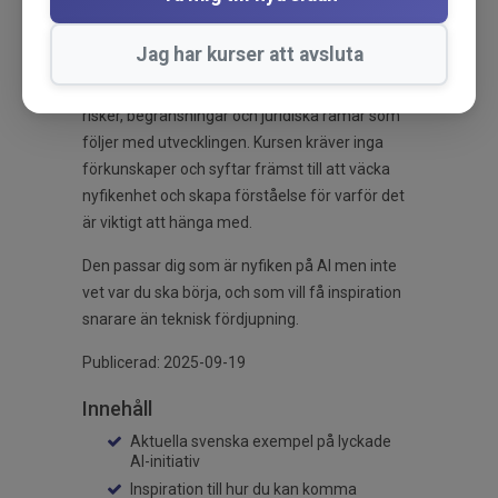
redan används för att effektivisera och
förbättra samhällsservice.
Jag har kurser att avsluta
Du får samtidigt en grundförståelse för de
risker, begränsningar och juridiska ramar som
följer med utvecklingen. Kursen kräver inga
förkunskaper och syftar främst till att väcka
nyfikenhet och skapa förståelse för varför det
är viktigt att hänga med.
Den passar dig som är nyfiken på AI men inte
vet var du ska börja, och som vill få inspiration
snarare än teknisk fördjupning.
Publicerad: 2025-09-19
Innehåll
Aktuella svenska exempel på lyckade
AI-initiativ
Inspiration till hur du kan komma