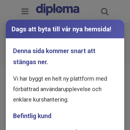
Dags att byta till vår nya hemsida!
AI för offentlig sektor -
Introduktionskurs - Utbildning
Du är här:
Hem
Utbildningskatalog
Denna sida kommer snart att
AI för offentlig sektor - Introduktionskurs -
online
Utbildning online
stängas ner.
Vi har byggt en helt ny plattform med
förbättrad användarupplevelse och
enklare kurshantering.
Befintlig kund