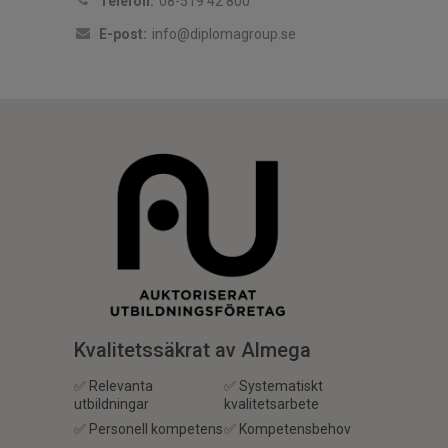
Telefon:
08-519 42 800
E-post:
info@diplomagroup.se
Kvalitetssäkrat av Almega
✅ Relevanta
✅ Systematiskt
utbildningar
kvalitetsarbete
✅ Personell kompetens
✅ Kompetensbehov