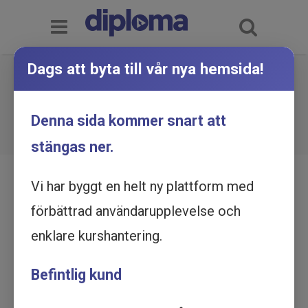
Dags att byta till vår nya hemsida!
AKK - Alternativ och
kompletterande kommunikation -
Du är här:
Hem
Utbildningskatalog
Denna sida kommer snart att
AKK - Alternativ och kompletterande
Utbildning online
kommunikation - Utbildning online
stängas ner.
Vi har byggt en helt ny plattform med
förbättrad användarupplevelse och
enklare kurshantering.
Befintlig kund