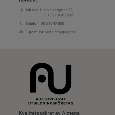
Adress:
Hantverkargatan 52,
112 31 STOCKHOLM
Telefon:
08-519 42 800
E-post:
info@diplomagroup.se
Kvalitetssäkrat av Almega