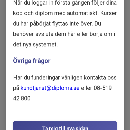
När du loggar in första gången följer dina
Köp - 1 195 kr
köp och diplom med automatiskt. Kurser
du har påbörjat flyttas inte över. Du
Prova ett delmoment
behöver avsluta dem här eller börja om i
AKK - Alternativ och
det nya systemet.
kompletterande kommunikation
Övriga frågor
- Utbildning online
LSS | VÅRD OCH OMSORG | 33
MINUTER
Har du funderingar vänligen kontakta oss
Motsvarar ½ dag lärarledd utbildning
på
kundtjanst@diploma.se
eller 08-519
Beskrivning
42 800
Förstå vikten av alternativ kompletterande
kommunikation genom en praktisk utbildning
online. Lär dig verktygen du behöver för att
förbättra din förmåga att kommunicera.
Ta mig till nya sidan