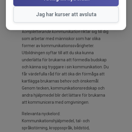
Kommunikation är en grundläggande mänsklig
rättighet. Vi behöver kommunicera för att
Jag har kurser att avsluta
förstå varandra och själva göra oss förstådda.
Den här utbildningen i
AKK - Alternativ och
kompletterande kommunikation
riktar sig till dig
som arbetar med människor som har olika
former av kommunikationssvårigheter.
Utbildningen syftar till att du ska kunna
underlätta för brukarna att förmedla budskap
och känna sig tryggare i sin kommunikation. Du
får värdefulla råd för att öka din förmåga att
kartlägga brukarnas behov och önskemål.
Genom tecken, kommunikationsredskap och
andra hjälpmedel blir det lättare för brukarna
att kommunicera med omgivningen.
Relevanta nyckelord:
Kommunikationshjälpmedel, tal- och
språkstörning, kroppsspråk, bildstöd,