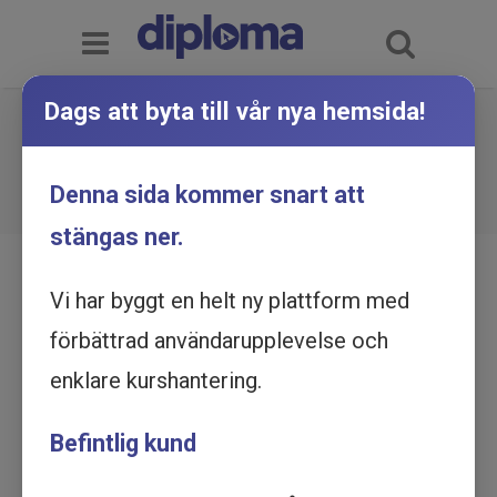
Dags att byta till vår nya hemsida!
Arbetsrätt - Fem centrala lagar -
Utbildning online
Du är här:
Hem
Utbildningskatalog
Denna sida kommer snart att
Arbetsrätt - Fem centrala lagar - Utbildning online
stängas ner.
Vi har byggt en helt ny plattform med
förbättrad användarupplevelse och
enklare kurshantering.
Befintlig kund