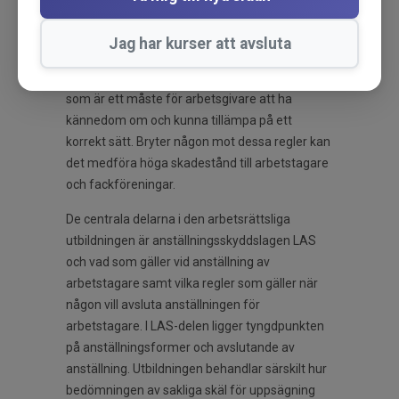
Detta är en omfattande intensivutbildning för
dig som vill lära dig förstå, hantera och verka i
Jag har kurser att avsluta
enlighet med den arbetsrättsliga lagstiftningen.
Utbildningen innehåller arbetsrättsliga regler
som är ett måste för arbetsgivare att ha
kännedom om och kunna tillämpa på ett
korrekt sätt. Bryter någon mot dessa regler kan
det medföra höga skadestånd till arbetstagare
och fackföreningar.
De centrala delarna i den arbetsrättsliga
utbildningen är anställningsskyddslagen LAS
och vad som gäller vid anställning av
arbetstagare samt vilka regler som gäller när
någon vill avsluta anställningen för
arbetstagare. I LAS-delen ligger tyngdpunkten
på anställningsformer och avslutande av
anställning. Utbildningen behandlar särskilt hur
bedömningen av sakliga skäl för uppsägning