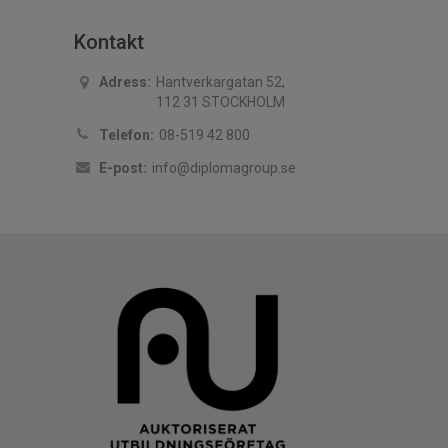
Kontakt
Adress:
Hantverkargatan 52,
112 31 STOCKHOLM
Telefon:
08-519 42 800
E-post:
info@diplomagroup.se