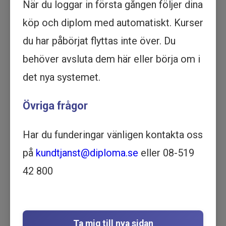
När du loggar in första gången följer dina
Köp - 4 095 kr
köp och diplom med automatiskt. Kurser
Prova ett delmoment
du har påbörjat flyttas inte över. Du
behöver avsluta dem här eller börja om i
Arbetsrätt - Fem centrala lagar
det nya systemet.
- Utbildning online
ARBETSMILJÖ OCH SÄKERHET
Övriga frågor
| HR OCH PERSONAL | JURIDIK |
6 TIMMAR OCH 4 MINUTER
Har du funderingar vänligen kontakta oss
Motsvarar 3 dagar lärarledd utbildning
Beskrivning
på
kundtjanst@diploma.se
eller 08-519
Lär dig allt du behöver veta om arbetsrätt med
42 800
vår utbildning online. Du kommer att få en
djupgående förståelse för de fem centrala
lagarna och vara redo att tillämpa dina
kunskaper i arbetslivet. Börja idag!
Ta mig till nya sidan