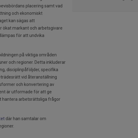
, bevisbördans placering samt vad
sättning och ekonomiskt
get kan sägas att
ar ökat markant och arbetsgivare
illämpas för att undvika
ildningen på viktiga områden
er och regioner. Detta inkluderar
, disciplinpåföljder, specifika
trädesrätt vid återanställning
gsformer och konvertering av
ment är utformade för att ge
t hantera arbetsrättsliga frågor
tet
där han samtalar om
egioner.