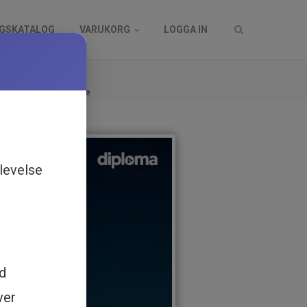
NGSKATALOG
VARUKORG
LOGGA IN
log
er - Utbildning online
levelse
ed
ver