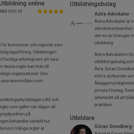
Utbildning online
Utbildningsbolag
MMAR OCH 59
Astra Advokater - 
Astra Advokater är v
advokatverksamhet dä
den en av Sveriges m
utbildning.
ad för kommuner och regioner som
slig lagstiftning. Utbildningen
Astra Advokaters Gör
 offentliga arbetsgivare att vara
utbildningsbolag som
t dessa regler kan leda till
flera. Göran Smedber
kliga organisationer. Den
större slutkunder s
och ansvarsområden som
Åklagarmyndigheten,
privata företag. Sver
arbetsrätt så att båd
 anställningsskyddslagen LAS och
praktiken.
egler som gäller när någon vill
r tyngdpunkten på
Utbildare
ngen behandlar särskilt hur
Göran Smedberg - 
ftersom många regler är
Advokat Göran Smedb