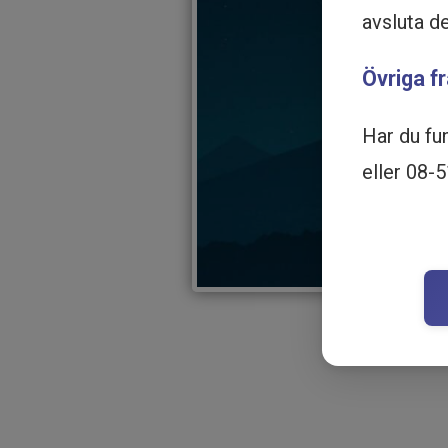
avsluta d
Övriga f
Har du fu
eller 08-