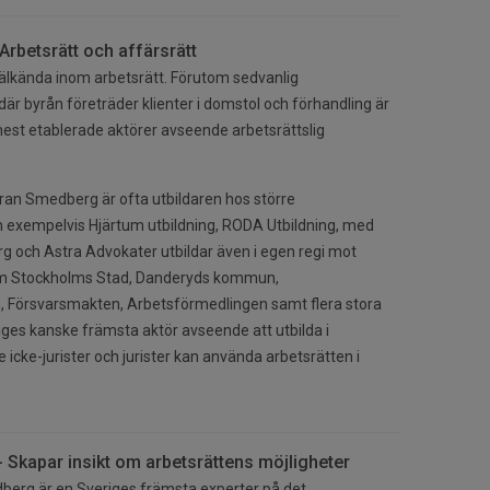
Arbetsrätt och affärsrätt
älkända inom arbetsrätt. Förutom sedvanlig
r byrån företräder klienter i domstol och förhandling är
est etablerade aktörer avseende arbetsrättslig
an Smedberg är ofta utbildaren hos större
 exempelvis Hjärtum utbildning, RODA Utbildning, med
g och Astra Advokater utbildar även i egen regi mot
om Stockholms Stad, Danderyds kommun,
 Försvarsmakten, Arbetsförmedlingen samt flera stora
iges kanske främsta aktör avseende att utbilda i
e icke-jurister och jurister kan använda arbetsrätten i
Skapar insikt om arbetsrättens möjligheter
erg är en Sveriges främsta experter på det