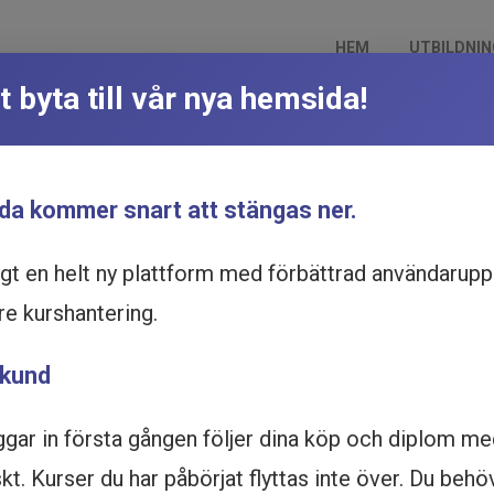
HEM
UTBILDNI
t byta till vår nya hemsida!
Utbildning online
Du är här:
Hem
Utbildningskata
Arbetsrätt för kommuner och region
da kommer snart att stängas ner.
ggt en helt ny plattform med förbättrad användarupp
re kurshantering.
 kund
ggar in första gången följer dina köp och diplom m
t. Kurser du har påbörjat flyttas inte över. Du behö