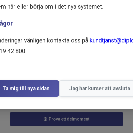
em här eller börja om i det nya systemet.
rågor
nderingar vänligen kontakta oss på
kundtjanst@dipl
519 42 800
Ta mig till nya sidan
Jag har kurser att avsluta
Köp - 4 095 kr
Prova ett delmoment