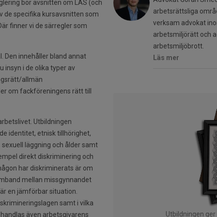
eglering bör avsnitten om LAS (och
arbetsrättsliga områ
av de specifika kursavsnitten som
verksam advokat inom
är finner vi de särregler som
arbetsmiljörätt och a
arbetsmiljöbrott.
 Den innehåller bland annat
Läs mer
 insyn i de olika typer av
ngsrätt/allmän
r om fackföreningens rätt till
arbetslivet. Utbildningen
identitet, etnisk tillhörighet,
, sexuell läggning och ålder samt
exempel direkt diskriminering och
 någon har diskriminerats är om
samband mellan missgynnandet
r en jämförbar situation.
skrimineringslagen samt i vilka
Utbildningen ger
 behandlas även arbetsgivarens