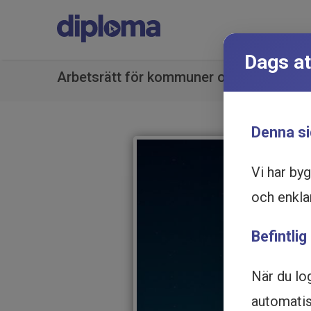
Dags at
Arbetsrätt för kommuner och regioner - 
Denna si
Vi har by
och enkla
Befintlig
När du lo
automatisk