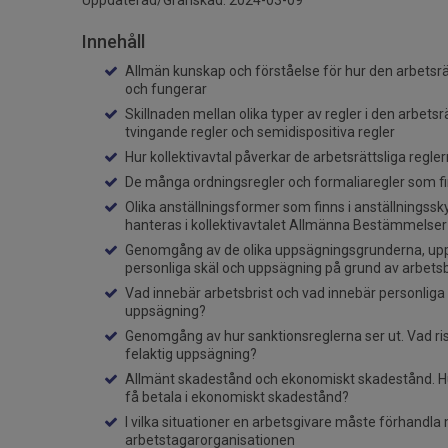
Uppdaterad/Granskad: 2024-03-09
Innehåll
Allmän kunskap och förståelse för hur den arbetsrät
och fungerar
Skillnaden mellan olika typer av regler i den arbetsr
tvingande regler och semidispositiva regler
Hur kollektivavtal påverkar de arbetsrättsliga regle
De många ordningsregler och formaliaregler som fin
Olika anställningsformer som finns i anställnings
hanteras i kollektivavtalet Allmänna Bestämmelser
Genomgång av de olika uppsägningsgrunderna, up
personliga skäl och uppsägning på grund av arbetsb
Vad innebär arbetsbrist och vad innebär personliga s
uppsägning?
Genomgång av hur sanktionsreglerna ser ut. Vad ris
felaktig uppsägning?
Allmänt skadestånd och ekonomiskt skadestånd. H
få betala i ekonomiskt skadestånd?
I vilka situationer en arbetsgivare måste förhandla
arbetstagarorganisationen