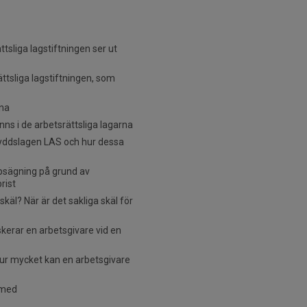
tsliga lagstiftningen ser ut
ättsliga lagstiftningen, som
rna
ns i de arbetsrättsliga lagarna
skyddslagen LAS och hur dessa
psägning på grund av
rist
käl? När är det sakliga skäl för
kerar en arbetsgivare vid en
ur mycket kan en arbetsgivare
 med