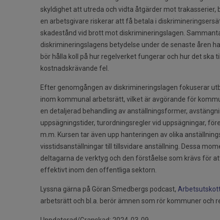
skyldighet att utreda och vidta åtgärder mot trakasserier
en arbetsgivare riskerar att få betala i diskrimineringser
skadestånd vid brott mot diskrimineringslagen. Sammanta
diskrimineringslagens betydelse under de senaste åren h
bör hålla koll på hur regelverket fungerar och hur det ska t
kostnadskrävande fel.
Efter genomgången av diskrimineringslagen fokuserar utb
inom kommunal arbetsrätt, vilket är avgörande för kommun
en detaljerad behandling av anställningsformer, avstängning
uppsägningstider, turordningsregler vid uppsägningar, före
m.m. Kursen tar även upp hanteringen av olika anställnin
visstidsanställningar till tillsvidare anställning. Dessa mo
deltagarna de verktyg och den förståelse som krävs för at
effektivt inom den offentliga sektorn.
Lyssna gärna på Göran Smedbergs podcast,
Arbetsutskot
arbetsrätt och bl.a. berör ämnen som rör kommuner och r