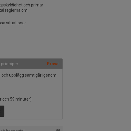
ngsskyldighet och primär
vtal reglerna om
ssa situationer
a principer
Prova!
l och upplägg samt går igenom
ar och 59 minuter)
t