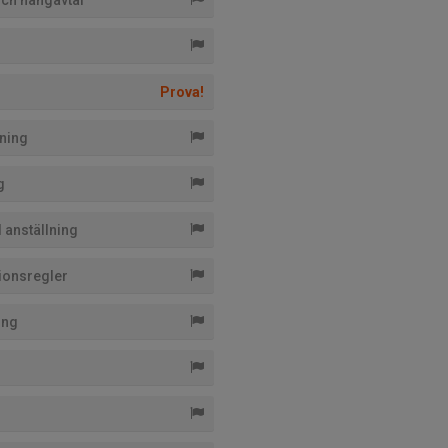
 och hängavtal
Prova!
lning
g
 anställning
tionsregler
ing