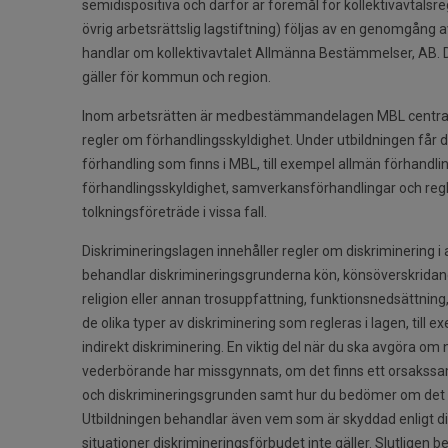
semidispositiva och därför är föremål för kollektivavtalsr
övrig arbetsrättslig lagstiftning) följas av en genomgång 
handlar om kollektivavtalet Allmänna Bestämmelser, AB. D
gäller för kommun och region.
Inom arbetsrätten är medbestämmandelagen MBL central.
regler om förhandlingsskyldighet. Under utbildningen får du
förhandling som finns i MBL, till exempel allmän förhandli
förhandlingsskyldighet, samverkansförhandlingar och regle
tolkningsföreträde i vissa fall.
Diskrimineringslagen innehåller regler om diskriminering i 
behandlar diskrimineringsgrunderna kön, könsöverskridande 
religion eller annan trosuppfattning, funktionsnedsättning
de olika typer av diskriminering som regleras i lagen, till 
indirekt diskriminering. En viktig del när du ska avgöra om
vederbörande har missgynnats, om det finns ett orsaks
och diskrimineringsgrunden samt hur du bedömer om det ä
Utbildningen behandlar även vem som är skyddad enligt di
situationer diskrimineringsförbudet inte gäller. Slutligen