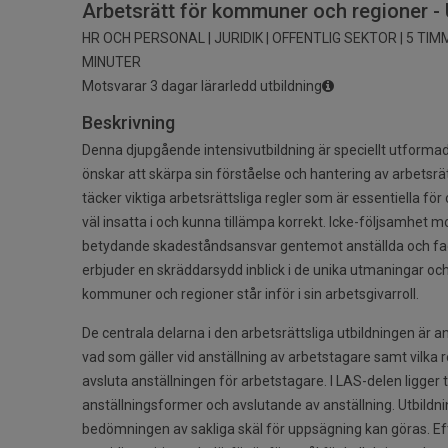
Arbetsrätt för kommuner och regioner - 
HR OCH PERSONAL | JURIDIK | OFFENTLIG SEKTOR | 5 TI
MINUTER
Motsvarar 3 dagar lärarledd utbildning
Beskrivning
Denna djupgående intensivutbildning är speciellt utform
önskar att skärpa sin förståelse och hantering av arbetsrätt
täcker viktiga arbetsrättsliga regler som är essentiella för
väl insatta i och kunna tillämpa korrekt. Icke-följsamhet mo
betydande skadeståndsansvar gentemot anställda och fac
erbjuder en skräddarsydd inblick i de unika utmaningar 
kommuner och regioner står inför i sin arbetsgivarroll.
De centrala delarna i den arbetsrättsliga utbildningen är
vad som gäller vid anställning av arbetstagare samt vilka r
avsluta anställningen för arbetstagare. I LAS-delen ligge
anställningsformer och avslutande av anställning. Utbildni
bedömningen av sakliga skäl för uppsägning kan göras. E