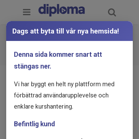
Dags att byta till vår nya hemsida!
Barnkonventionen - Utbildning
online
Du är här:
Hem
Utbildningskatalog
Denna sida kommer snart att
Barnkonventionen - Utbildning online
stängas ner.
Vi har byggt en helt ny plattform med
förbättrad användarupplevelse och
enklare kurshantering.
Befintlig kund