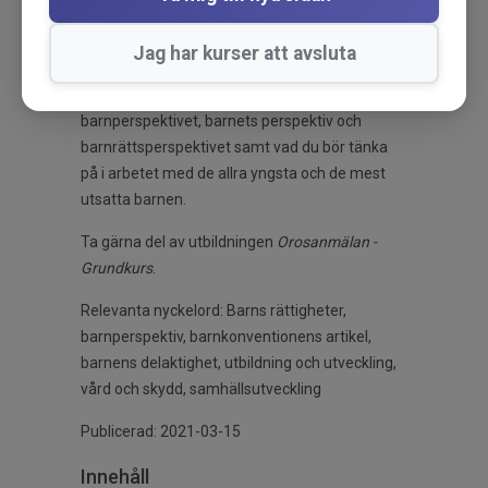
om innebörden i konventionen, hur, när och
varför den kom till och hur arbetet med barns
Jag har kurser att avsluta
rättigheter ser ut idag när konventionen är
svensk lag. Du får lära dig skillnaderna mellan
barnperspektivet, barnets perspektiv och
barnrättsperspektivet samt vad du bör tänka
på i arbetet med de allra yngsta och de mest
utsatta barnen.
Ta gärna del av utbildningen
Orosanmälan -
Grundkurs
.
Relevanta nyckelord: Barns rättigheter,
barnperspektiv, barnkonventionens artikel,
barnens delaktighet, utbildning och utveckling,
vård och skydd, samhällsutveckling
Publicerad: 2021-03-15
Innehåll