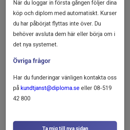
När du loggar in första gången följer dina
Köp - 1 595 kr
köp och diplom med automatiskt. Kurser
Prova ett delmoment
du har påbörjat flyttas inte över. Du
behöver avsluta dem här eller börja om i
Barnkonventionen - Utbildning
det nya systemet.
online
JURIDIK | SKOLA OCH
Övriga frågor
PEDAGOGIK | VÅRD OCH
OMSORG | 53 MINUTER
Har du funderingar vänligen kontakta oss
Motsvarar ½ dag lärarledd utbildning
Beskrivning
på
kundtjanst@diploma.se
eller 08-519
Förbättra din förståelse för Barnkonventionen
42 800
genom vår kompetenta utbildning online. Börja
lära dig nu!
I denna uppdaterade version av
utbildningen
Barnkonventionen
får du lära dig
Ta mig till nya sidan