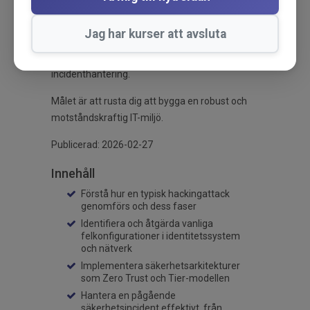
Kursen täcker även felkonfigurationer,
Jag har kurser att avsluta
patchhantering och proaktiva
säkerhetsstrategier, inklusive
incidenthantering.
Målet är att rusta dig att bygga en robust och
motståndskraftig IT-miljö.
Publicerad: 2026-02-27
Innehåll
Förstå hur en typisk hackingattack
genomförs och dess faser
Identifiera och åtgärda vanliga
felkonfigurationer i identitetssystem
och nätverk
Implementera säkerhetsarkitekturer
som Zero Trust och Tier-modellen
Hantera en pågående
säkerhetsincident effektivt, från