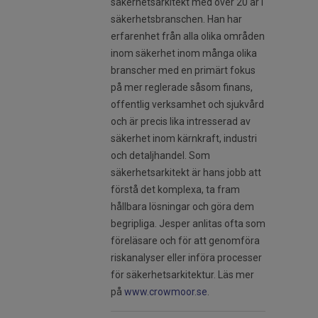
säkerhetsarkitekt med över 20 år i
säkerhetsbranschen. Han har
erfarenhet från alla olika områden
inom säkerhet inom många olika
branscher med en primärt fokus
på mer reglerade såsom finans,
offentlig verksamhet och sjukvård
och är precis lika intresserad av
säkerhet inom kärnkraft, industri
och detaljhandel. Som
säkerhetsarkitekt är hans jobb att
förstå det komplexa, ta fram
hållbara lösningar och göra dem
begripliga. Jesper anlitas ofta som
föreläsare och för att genomföra
riskanalyser eller införa processer
för säkerhetsarkitektur. Läs mer
på
www.crowmoor.se
.