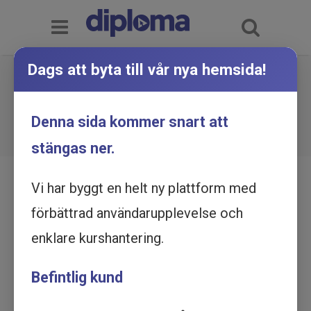
Dags att byta till vår nya hemsida!
Bli inte hackad - Skydd mot
cyberhot och dataintrång -
Du är här:
Hem
Utbildningskatalog
Denna sida kommer snart att
Bli inte hackad - Skydd mot cyberhot och
Utbildning online
dataintrång - Utbildning online
stängas ner.
Vi har byggt en helt ny plattform med
förbättrad användarupplevelse och
enklare kurshantering.
Befintlig kund