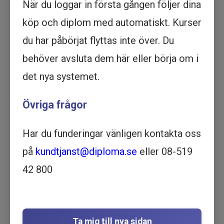
När du loggar in första gången följer dina
Köp - 1 995 kr
köp och diplom med automatiskt. Kurser
du har påbörjat flyttas inte över. Du
Prova ett delmoment
behöver avsluta dem här eller börja om i
Bli inte hackad - Skydd mot
det nya systemet.
cyberhot och dataintrång -
Övriga frågor
Utbildning online
- NYHET - | DATA OCH IT | 52
MINUTER
Har du funderingar vänligen kontakta oss
Motsvarar ½ dag lärarledd utbildning
på
kundtjanst@diploma.se
eller 08-519
Beskrivning
42 800
Denna kurs ger dig strategier och verktyg för
att effektivt skydda dig och din organisation
mot cyberattacker. Du får insikter i dagens
hotlandskap, attackmetoder och vanliga
Ta mig till nya sidan
sårbarheter.