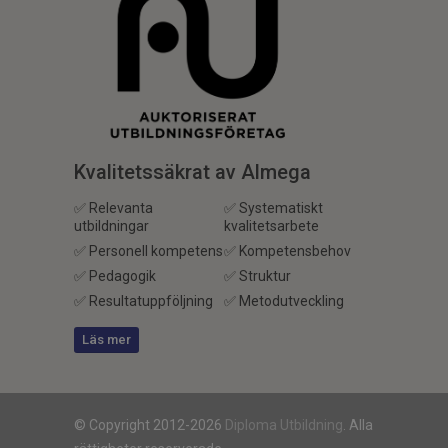
Kvalitetssäkrat av Almega
✅ Relevanta
✅ Systematiskt
utbildningar
kvalitetsarbete
✅ Personell kompetens
✅ Kompetensbehov
✅ Pedagogik
✅ Struktur
✅ Resultatuppföljning
✅ Metodutveckling
Läs mer
© Copyright 2012-2026
Diploma Utbildning
. Alla