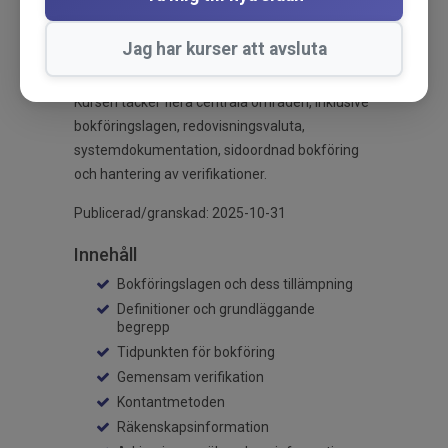
redovisningskonsulter som vill förbättra sina
kunskaper och säkerställa att de följer aktuella
Jag har kurser att avsluta
lagkrav.
Kursen täcker flera centrala områden, inklusive
bokföringslagen, redovisningsvaluta,
systemdokumentation, sidoordnad bokföring
och hantering av verifikationer.
Publicerad/granskad: 2025-10-31
Innehåll
Bokföringslagen och dess tillämpning
Definitioner och grundläggande
begrepp
Tidpunkten för bokföring
Gemensam verifikation
Kontantmetoden
Räkenskapsinformation