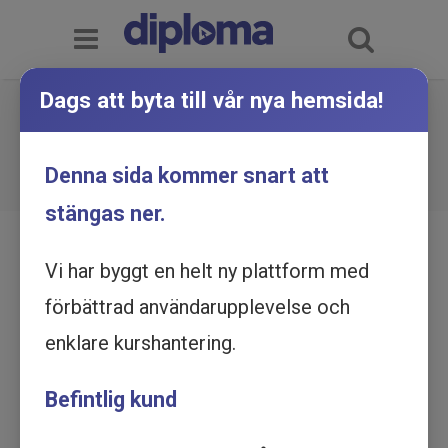
Dags att byta till vår nya hemsida!
Bokföring - Introduktion -
Utbildning online
Du är här:
Hem
Utbildningskatalog
Denna sida kommer snart att
Bokföring - Introduktion - Utbildning online
stängas ner.
Vi har byggt en helt ny plattform med
förbättrad användarupplevelse och
enklare kurshantering.
Befintlig kund