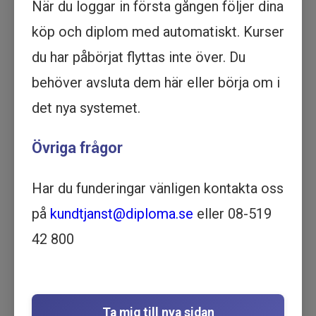
När du loggar in första gången följer dina
Köp - 1 995 kr
köp och diplom med automatiskt. Kurser
Prova ett delmoment
du har påbörjat flyttas inte över. Du
behöver avsluta dem här eller börja om i
Bokföring - Introduktion -
det nya systemet.
Utbildning online
EKONOMI | 1 TIMME OCH 19
Övriga frågor
MINUTER
Motsvarar ½ dag lärarledd utbildning
Har du funderingar vänligen kontakta oss
Beskrivning
på
kundtjanst@diploma.se
eller 08-519
Denna utbildning ger dig en grundlig
introduktion till bokföring och redovisning, med
42 800
fokus på svenska regelverk och praktiska
tillämpningar.
Utbildningen är särskilt användbar för
företagare, ekonomiansvariga och
Ta mig till nya sidan