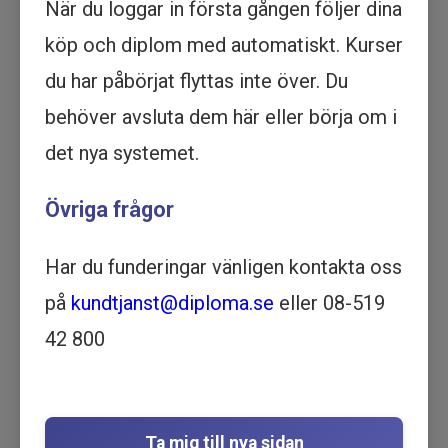
När du loggar in första gången följer dina
Köp - 2 495 kr
köp och diplom med automatiskt. Kurser
Prova ett delmoment
du har påbörjat flyttas inte över. Du
behöver avsluta dem här eller börja om i
Digital presentationsteknik -
det nya systemet.
Utbildning online
DATA OCH IT |
Övriga frågor
KOMMUNIKATION | 1 TIMME
OCH 15 MINUTER
Har du funderingar vänligen kontakta oss
Motsvarar ½ dag lärarledd utbildning
Beskrivning
på
kundtjanst@diploma.se
eller 08-519
Lär dig de senaste teknikerna för att genomföra
42 800
effektiva och engagerande digitala
presentationer med vår onlineutbildning. Börja
din kunskaps resa idag!
Digital presentationsteknik
är utbildningen för
Ta mig till nya sidan