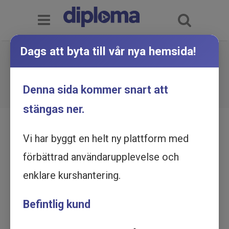
Dags att byta till vår nya hemsida!
Digital presentationsteknik -
Utbildning online
Du är här:
Hem
Utbildningskatalog
Denna sida kommer snart att
Digital presentationsteknik - Utbildning online
stängas ner.
Vi har byggt en helt ny plattform med
förbättrad användarupplevelse och
enklare kurshantering.
Befintlig kund