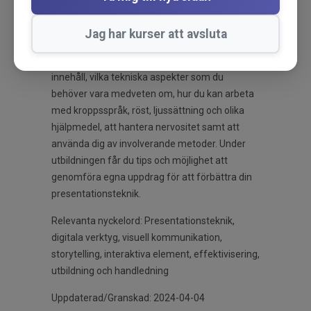
dig som vill bli bättre på att presentera med
energi och tydlighet och gå genom kameran
Jag har kurser att avsluta
under ett digitalt möte. Du får lära dig om
förberedelser och att skapa struktur och
innehåll, vilka tekniska aspekter som du
behöver vara medveten om, hur du kan arbeta
med kroppsspråk, röst, ljussättning och olika
hjälpmedel, att hantera nervositet samt att
använda dig av involverande metoder. Under
utbildningen får du tips och möjlighet att
genomföra egna uppdrag för att förbättra din
presentationsteknik.
Relevanta nyckelord: Presentationsteknik,
digitala verktyg, visuell kommunikation,
storytelling, interaktiva element, effektivisering,
utbildning och handledning
Uppdaterad/Granskad: 2024-04-04