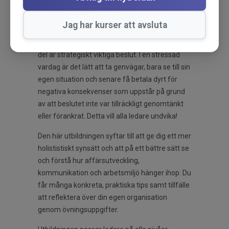
utbildning online nu!
Jag har kurser att avsluta
Alla ledare måste fatta en mängd olika beslut
varje dag. Många av dem är små, men en hel
del är strategiskt viktiga beslut. I en stressad
vardag är det lätt att ta genvägar, bara se till sin
egen situation och senare få betala dyrt för
negativa konsekvenser som uppstår på grund
av att beslutet inte var tillräckligt genomtänkt
eller förankrat. Detta vill alla ledare undvika!
Den här utbildningen syftar till att ge dig ett mer
holististiskt synsätt och att på ett bättre sätt se
och förstå hur affärsutveckling,
kommunikation och arbetsmiljö hänger ihop. Du
får många konkreta, praktiska tips samt tillfälle
att reflektera över din egen organisation
genom övningsuppgifter.