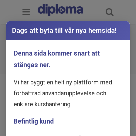
Dags att byta till vår nya hemsida!
Ett helhetsperspektiv för
framgång - Affärsutveckling,
Du är här:
Hem
Utbildningskatalog
Denna sida kommer snart att
Ett helhetsperspektiv för framgång -
kommunikation, arbetsmiljö -
Affärsutveckling, kommunikation, arbetsmiljö -
Utbildning online
stängas ner.
Utbildning online
Vi har byggt en helt ny plattform med
förbättrad användarupplevelse och
enklare kurshantering.
Befintlig kund