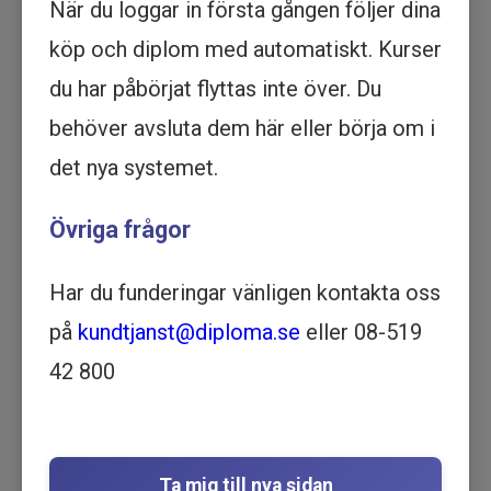
När du loggar in första gången följer dina
köp och diplom med automatiskt. Kurser
Köp - 2 095 kr
du har påbörjat flyttas inte över. Du
Prova ett delmoment
behöver avsluta dem här eller börja om i
det nya systemet.
Ett helhetsperspektiv för
framgång - Affärsutveckling,
Övriga frågor
kommunikation, arbetsmiljö -
Utbildning online
Har du funderingar vänligen kontakta oss
HR OCH PERSONAL |
på
kundtjanst@diploma.se
eller 08-519
LEDARSKAP |
VERKSAMHETSUTVECKLING | 45 MINUTER
42 800
Motsvarar ½ dag lärarledd utbildning
Beskrivning
Lär dig de bästa teknikerna för affärsutveckling
Ta mig till nya sidan
och ta din verksamhet till nästa nivå. Läs vår