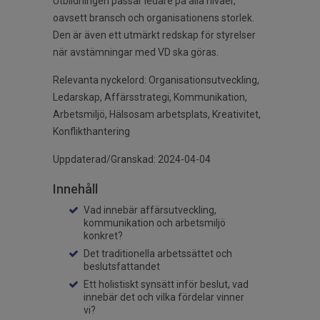
Utbildningen passar ledare på alla nivåer,
oavsett bransch och organisationens storlek.
Den är även ett utmärkt redskap för styrelser
när avstämningar med VD ska göras.
Relevanta nyckelord: Organisationsutveckling,
Ledarskap, Affärsstrategi, Kommunikation,
Arbetsmiljö, Hälsosam arbetsplats, Kreativitet,
Konflikthantering
Uppdaterad/Granskad: 2024-04-04
Innehåll
Vad innebär affärsutveckling,
kommunikation och arbetsmiljö
konkret?
Det traditionella arbetssättet och
beslutsfattandet
Ett holistiskt synsätt inför beslut, vad
innebär det och vilka fördelar vinner
vi?