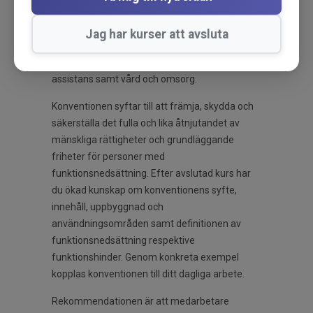
det påverkar dig. Börja redan idag!
I Sverige gäller FN:s konvention om rättigheter
Jag har kurser att avsluta
för personer med funktionsnedsättning och
påverkar dig som arbetar inom LSS, HVB,
assistans samt vård och omsorg.
Konventionen syftar till att främja, skydda och
säkerställa det fulla och lika åtnjutandet av
mänskliga rättigheter och grundläggande
friheter för personer med
funktionsnedsättning. Efter avslutad kurs har
du ökad kunskap om konventionens syfte,
innehåll, uppbyggnad och
användningsområden samt definitionen av
funktionsnedsättning respektive
funktionshinder. Genom konkreta exempel
kopplas konventionen till ditt dagliga arbete.
Rekommendationen är att medarbetare