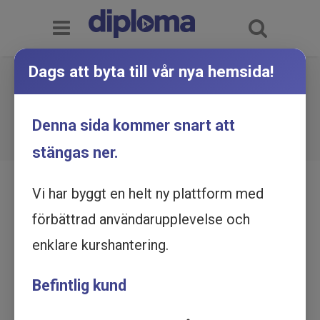
Dags att byta till vår nya hemsida!
FN:s konvention om rättigheter
för personer med
Du är här:
Hem
Utbildningskatalog
Denna sida kommer snart att
FN:s konvention om rättigheter för personer med
funktionsnedsättning -
funktionsnedsättning - Utbildning online
stängas ner.
Utbildning online
Vi har byggt en helt ny plattform med
förbättrad användarupplevelse och
enklare kurshantering.
Befintlig kund