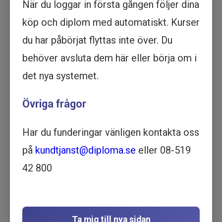
När du loggar in första gången följer dina
Köp - 1 195 kr
köp och diplom med automatiskt. Kurser
du har påbörjat flyttas inte över. Du
Prova ett delmoment
behöver avsluta dem här eller börja om i
FN:s konvention om rättigheter
det nya systemet.
för personer med
Övriga frågor
funktionsnedsättning -
Utbildning online
Har du funderingar vänligen kontakta oss
LSS | VÅRD OCH OMSORG | 29
MINUTER
på
kundtjanst@diploma.se
eller 08-519
Motsvarar 2 timmar lärarledd utbildning
42 800
Beskrivning
Lär dig om FN:s konvention om rättigheter för
personer med funktionsnedsättning. Få en
djupare förståelse för vad det innebär och hur
Ta mig till nya sidan