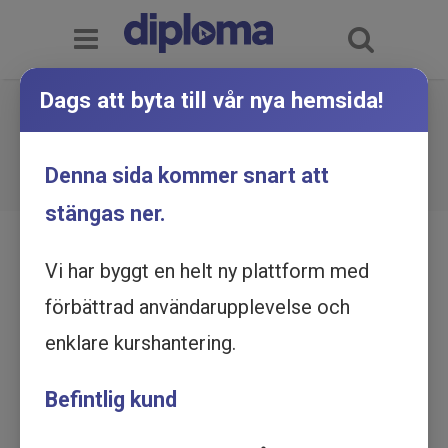
Dags att byta till vår nya hemsida!
Företagsformer - Utbildning
online
Du är här:
Hem
Utbildningskatalog
Denna sida kommer snart att
Företagsformer - Utbildning online
stängas ner.
Vi har byggt en helt ny plattform med
förbättrad användarupplevelse och
enklare kurshantering.
Befintlig kund