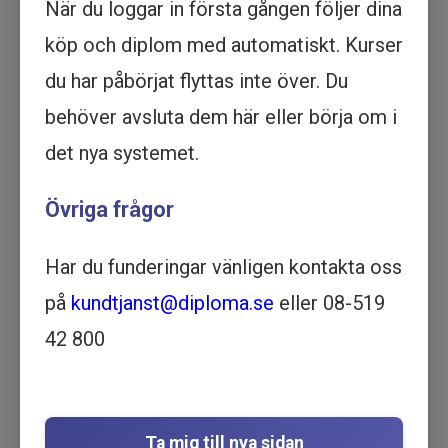
När du loggar in första gången följer dina
Köp - 1 795 kr
köp och diplom med automatiskt. Kurser
Prova ett delmoment
du har påbörjat flyttas inte över. Du
behöver avsluta dem här eller börja om i
Företagsformer - Utbildning
det nya systemet.
online
ARBETSMARKNAD | EKONOMI |
Övriga frågor
1 TIMME OCH 2 MINUTER
Motsvarar ½ dag lärarledd utbildning
Har du funderingar vänligen kontakta oss
Beskrivning
på
kundtjanst@diploma.se
eller 08-519
Få den bästa utbildningen om företagsformer
online. Lär dig från experter och bli en proffs på
42 800
företagsformer. Börja redan idag!
I utbildningen får du som överväger att starta
företag vägledning kring val av företagsform.
Utbildningen går in på för- och nackdelar med
Ta mig till nya sidan