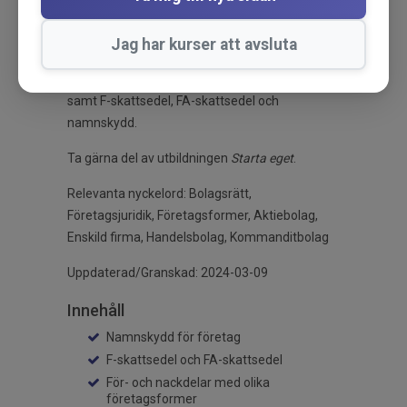
aktiebolag, handelsbolag, kommanditbolag,
enskild firma och ekonomisk förening.
Jag har kurser att avsluta
Utbildningen berör även enkelt bolag, ideell
förening, stiftelse och egenanställningsföretag
samt F-skattsedel, FA-skattsedel och
namnskydd.
Ta gärna del av utbildningen
Starta eget
.
Relevanta nyckelord: Bolagsrätt,
Företagsjuridik, Företagsformer, Aktiebolag,
Enskild firma, Handelsbolag, Kommanditbolag
Uppdaterad/Granskad: 2024-03-09
Innehåll
Namnskydd för företag
F-skattsedel och FA-skattsedel
För- och nackdelar med olika
företagsformer