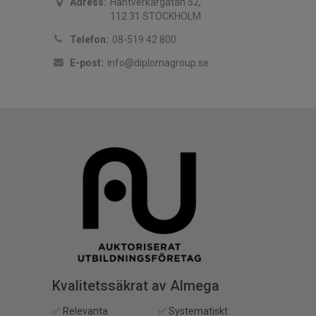
Adress:
Hantverkargatan 52,
112 31 STOCKHOLM
Telefon:
08-519 42 800
E-post:
info@diplomagroup.se
Kvalitetssäkrat av Almega
✅ Relevanta
✅ Systematiskt