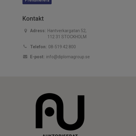
Prenumerera
Kontakt
Adress:
Hantverkargatan 52,
112 31 STOCKHOLM
Telefon:
08-519 42 800
E-post:
info@diplomagroup.se