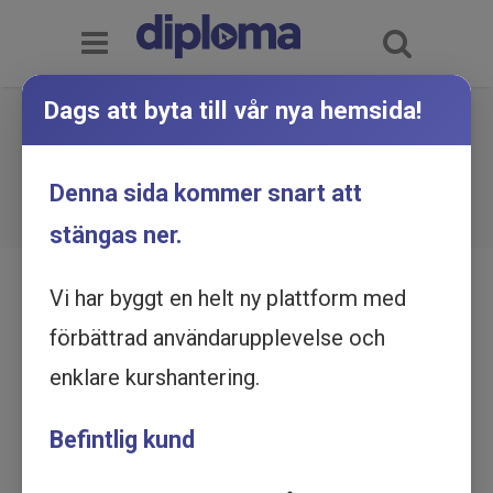
Dags att byta till vår nya hemsida!
Förflyttningsteknik - Manuella
förflyttningar - Utbildning online
Du är här:
Hem
Utbildningskatalog
Denna sida kommer snart att
Förflyttningsteknik - Manuella förflyttningar -
Utbildning online
stängas ner.
Vi har byggt en helt ny plattform med
förbättrad användarupplevelse och
enklare kurshantering.
Befintlig kund