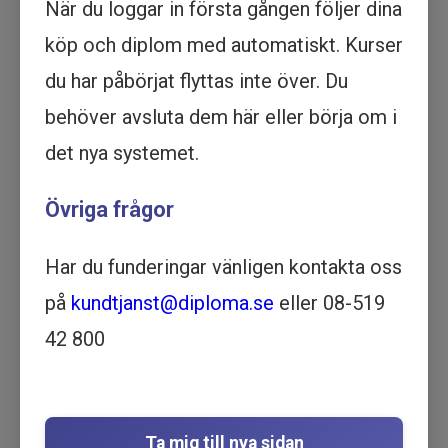
När du loggar in första gången följer dina
Köp - 1 795 kr
köp och diplom med automatiskt. Kurser
du har påbörjat flyttas inte över. Du
Prova ett delmoment
behöver avsluta dem här eller börja om i
Förflyttningsteknik - Manuella
det nya systemet.
förflyttningar - Utbildning online
Övriga frågor
LSS | VÅRD OCH OMSORG |
ÄLDREOMSORG | 1 TIMME OCH
12 MINUTER
Har du funderingar vänligen kontakta oss
Motsvarar ½ dag lärarledd utbildning
på
kundtjanst@diploma.se
eller 08-519
Beskrivning
42 800
Förbättra dina manuella förflyttningar med vår
utbildning online. Lär dig grunderna och bli
expert på förflyttningsteknik idag.
Utbildningen riktar sig till personal som i sitt
Ta mig till nya sidan