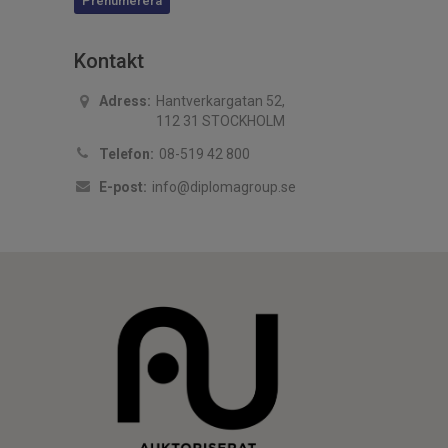
Prenumerera
Kontakt
Adress:
Hantverkargatan 52,
112 31 STOCKHOLM
Telefon:
08-519 42 800
E-post:
info@diplomagroup.se