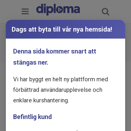
Dags att byta till vår nya hemsida!
Grundläggande brandskydd -
Utbildning online
Du är här:
Hem
Utbildningskatalog
Denna sida kommer snart att
Grundläggande brandskydd - Utbildning online
stängas ner.
Vi har byggt en helt ny plattform med
förbättrad användarupplevelse och
enklare kurshantering.
Befintlig kund