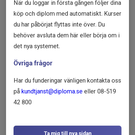
När du loggar in första gången följer dina
Köp - 1 595 kr
köp och diplom med automatiskt. Kurser
Prova ett delmoment
du har påbörjat flyttas inte över. Du
behöver avsluta dem här eller börja om i
Grundläggande brandskydd -
det nya systemet.
Utbildning online
ARBETSMILJÖ OCH SÄKERHET
Övriga frågor
| SKOLA OCH PEDAGOGIK |
VÅRD OCH OMSORG | 50 MINUTER
Har du funderingar vänligen kontakta oss
Motsvarar ½ dag lärarledd utbildning
Beskrivning
på
kundtjanst@diploma.se
eller 08-519
Bli säker på att skydda dig själv och dina nära
42 800
med en grundläggande brandskydd utbildning
online. Lär dig allt du behöver veta med en
enkel och tillgänglig utbildning idag.
Utbildningen i
Grundläggande brandskydd
riktar
Ta mig till nya sidan