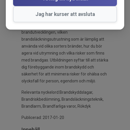
sig till dig som vill öka din medvetenhet om
brandrisker i arbetsmiljön och vilka åtgärder
Jag har kurser att avsluta
som kan vidtas förebyggande och vid brand. Du
får lära dig om faktorer som påverkar
brandutvecklingen, vilken
brandsläckningsutrustning som är lämplig att
använda vid olika sorters bränder, hur du bör
agera vid utrymning och vilka risker som finns
med brandgas. Utbildningen syftar till att stärka
dig förebyggande inom brandskydd och
säkerhet för att minimera risker för ohälsa och
olycksfall för person, egendom och miljö.
Relevanta nyckelord:Brandskyddslagar,
Brandriskbedömning, Brandsläckningsteknik,
Brandlarm, Brandfarliga varor, Rökdyk
Publicerad: 2017-01-20
Innehåll