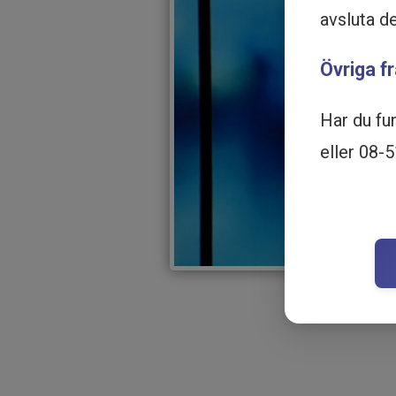
avsluta d
Övriga f
Har du fu
eller 08-