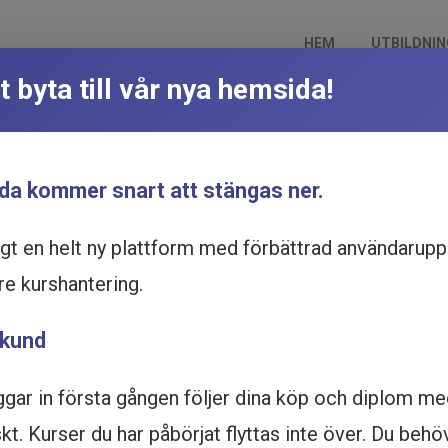
HEM
UTBILDNI
t byta till vår nya hemsida!
ör offentliga
Du är här:
Hem
Utbildningskata
Icke-diskriminering och likabehandl
ing online
online
da kommer snart att stängas ner.
ggt en helt ny plattform med förbättrad användarupp
re kurshantering.
 kund
ggar in första gången följer dina köp och diplom m
t. Kurser du har påbörjat flyttas inte över. Du behö