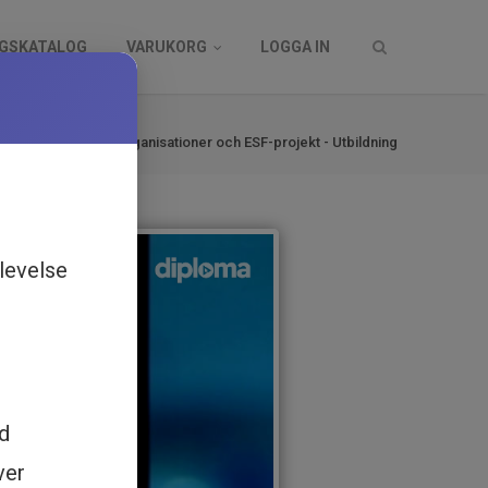
NGSKATALOG
VARUKORG
LOGGA IN
log
ing för offentliga organisationer och ESF-projekt - Utbildning
levelse
ed
ver