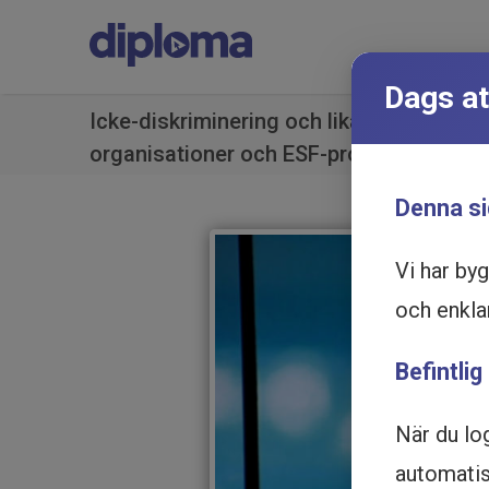
Dags at
Icke-diskriminering och likabehandling f
organisationer och ESF-projekt - Utbildn
Denna si
Vi har by
och enkla
Befintlig
När du lo
automatisk