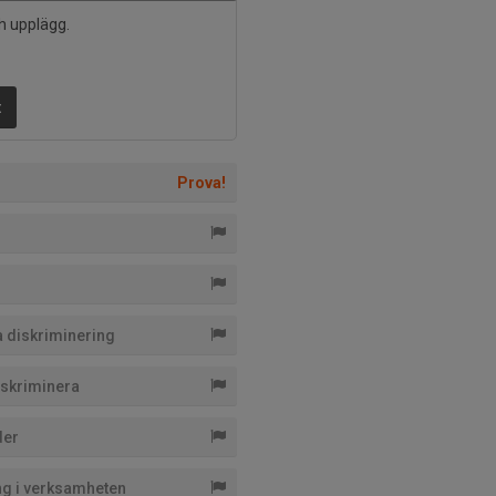
h upplägg.
t
Prova!
a diskriminering
diskriminera
der
ing i verksamheten