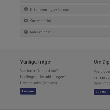
8. Summering av kursen
Kursmaterial
Anteckningar
Vanliga frågor
Om Dip
Vad har ni för köpvillkor?
Vi erbjud
Hur länge gäller utbildningen?
vanliga utb
Hantera kakor (cookies)
dator, mobi
Läs mer
Läs mer