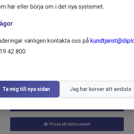
em här eller börja om i det nya systemet.
rågor
nderingar vänligen kontakta oss på
kundtjanst@dipl
519 42 800
Ta mig till nya sidan
Jag har kurser att avsluta
Köp - 2 295 kr
Prova ett delmoment