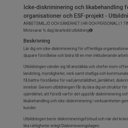
Icke-diskriminering och likabehandling f
organisationer och ESF-projekt - Utbildn
ARBETSMILJÖ OCH SÄKERHET | HR OCH PERSONAL | 1 T
Motsvarar ½ dag lärarledd utbildning
Beskrivning
Lär dig om icke-diskriminering för offentliga organisatione
djupare förståelse och bidra till en mer inkluderande arbet
Utbildningen vänder sig till anställda och chefer inom off
landsting, myndigheter, verk samt statliga och kommunal
få bättre förståelse för vad jämställdhet, jämlikhet, diskr
innebär. Genom utbildningen får du lära dig en struktur för
ojämlikhet, att förstå varför det uppstår diskriminering oc
likabehandling och icke-diskriminering i verksamheten g
kunder.
Utbildningen berör diskrimineringsförbud och när det krävs
lika rättigheter enligt Diskrimineringslagen.