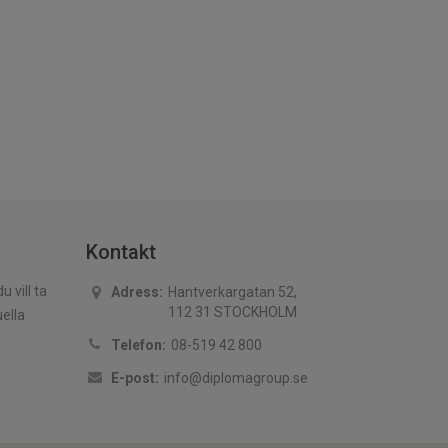
Kontakt
 vill ta
Adress:
Hantverkargatan 52,
112 31 STOCKHOLM
uella
Telefon:
08-519 42 800
E-post:
info@diplomagroup.se