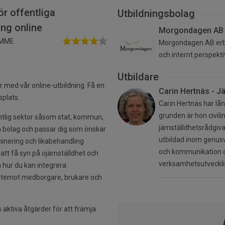
ör offentliga
Utbildningsbolag
ing online
Morgondagen AB -
IMME
Morgondagen AB erbju
och internt perspekt
Utbildare
r med vår online-utbildning. Få en
Carin Hertnäs - J
splats.
Carin Hertnäs har lån
grunden är hon civil
entlig sektor såsom stat, kommun,
jämställdhetsrådgiva
a bolag och passar dig som önskar
utbildad inom genusv
iminering och likabehandling
och kommunikation o
 att få syn på ojämställdhet och
verksamhetsutveckli
h hur du kan integrera
entemot medborgare, brukare och
 aktiva åtgärder för att främja