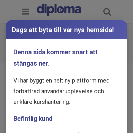
Dags att byta till vår nya hemsida!
Insulin - subkutan injektion -
Utbildning online
Du är här:
Hem
Utbildningskatalog
Denna sida kommer snart att
Insulin - subkutan injektion - Utbildning online
stängas ner.
Vi har byggt en helt ny plattform med
förbättrad användarupplevelse och
enklare kurshantering.
Befintlig kund