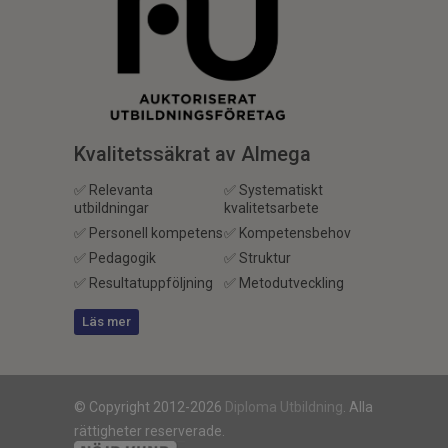
Kvalitetssäkrat av Almega
✅ Relevanta
✅ Systematiskt
utbildningar
kvalitetsarbete
✅ Personell kompetens
✅ Kompetensbehov
✅ Pedagogik
✅ Struktur
✅ Resultatuppföljning
✅ Metodutveckling
Läs mer
© Copyright 2012-2026
Diploma Utbildning
. Alla
rättigheter reserverade.