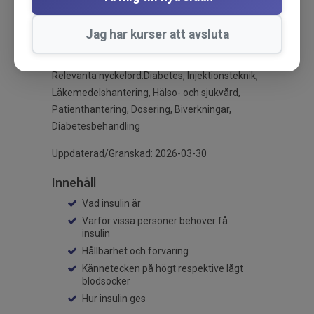
kännetecken på högt respektive låg blodsocker
och hur du går tillväga när du ska ge insulin till
Jag har kurser att avsluta
en patient.
Relevanta nyckelord:Diabetes, Injektionsteknik,
Läkemedelshantering, Hälso- och sjukvård,
Patienthantering, Dosering, Biverkningar,
Diabetesbehandling
Uppdaterad/Granskad: 2026-03-30
Innehåll
Vad insulin är
Varför vissa personer behöver få
insulin
Hållbarhet och förvaring
Kännetecken på högt respektive lågt
blodsocker
Hur insulin ges