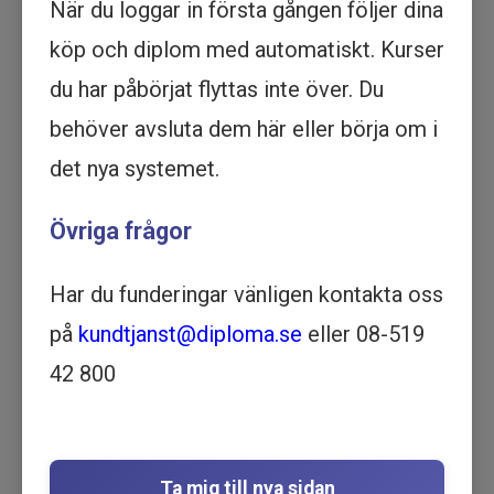
När du loggar in första gången följer dina
Köp - 495 kr
köp och diplom med automatiskt. Kurser
Insulin - subkutan injektion -
du har påbörjat flyttas inte över. Du
Utbildning online
behöver avsluta dem här eller börja om i
VÅRD OCH OMSORG | 11
det nya systemet.
MINUTER
Motsvarar 2 timmar lärarledd utbildning
Övriga frågor
Beskrivning
Få grundläggande information om
insulininjektioner med vår online utbildning. Du
Har du funderingar vänligen kontakta oss
lär dig allt du behöver veta om insulininjektioner
på
kundtjanst@diploma.se
eller 08-519
på nätet. Börja redan idag!
42 800
I den här utbildningen får du lära dig om vad
insulin är, varför vissa personer kan behöva få
insulin administrerat samt vad du behöver vara
medveten om avseende förvaring och
Ta mig till nya sidan
hållbarhet. Du får även lära dig om