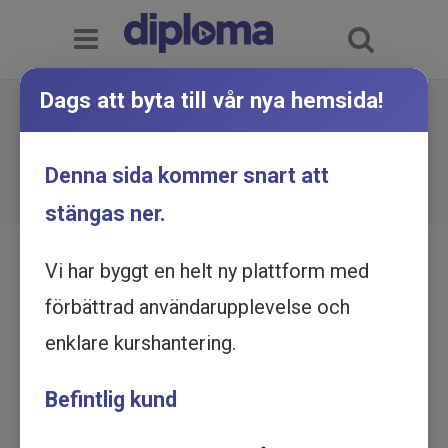
Dags att byta till vår nya hemsida!
ISO 14001 - Miljöledning -
Grundkurs - Utbildning online
Du är här:
Hem
Utbildningskatalog
Denna sida kommer snart att
ISO 14001 - Miljöledning - Grundkurs - Utbildning
online
stängas ner.
Vi har byggt en helt ny plattform med
förbättrad användarupplevelse och
enklare kurshantering.
Befintlig kund