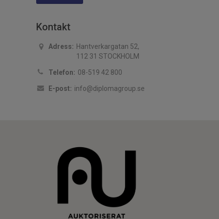
Kontakt
Adress:
Hantverkargatan 52,
112 31 STOCKHOLM
Telefon:
08-519 42 800
E-post:
info@diplomagroup.se