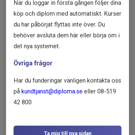
När du loggar in första gången följer dina
Köp - 2 395 kr
köp och diplom med automatiskt. Kurser
du har påbörjat flyttas inte över. Du
Prova ett delmoment
behöver avsluta dem här eller börja om i
ISO 14001 - Miljöledning -
det nya systemet.
Grundkurs - Utbildning online
Övriga frågor
VERKSAMHETSUTVECKLING | 1
TIMME OCH 33 MINUTER
Motsvarar ½ dag lärarledd utbildning
Har du funderingar vänligen kontakta oss
Beskrivning
på
kundtjanst@diploma.se
eller 08-519
Få en grundkurs i miljöledning med ISO 14001.
42 800
Lär dig allt om det viktigaste systemet för
hållbar miljöledning. Börja din online utbildning
nu!
Syftet och målet med den här utbildningen är
Ta mig till nya sidan