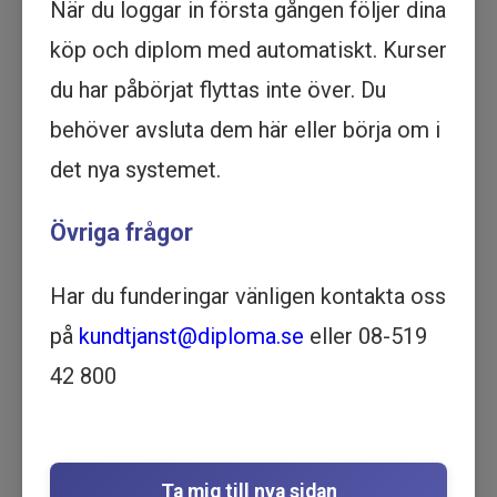
När du loggar in första gången följer dina
köp och diplom med automatiskt. Kurser
Köp - 2 695 kr
du har påbörjat flyttas inte över. Du
Prova ett delmoment
behöver avsluta dem här eller börja om i
det nya systemet.
Jämställdhet och
jämställdhetsintegrering för
Övriga frågor
offentliga organisationer och
ESF-projekt - Utbildning online
Har du funderingar vänligen kontakta oss
ARBETSMILJÖ OCH SÄKERHET
på
kundtjanst@diploma.se
eller 08-519
| HR OCH PERSONAL | 1 TIMME
OCH 13 MINUTER
42 800
Motsvarar ½ dag lärarledd utbildning
Beskrivning
Lär dig om de bästa praxis för jämställdhet i
Ta mig till nya sidan
offentliga organisationer. Hitta information om