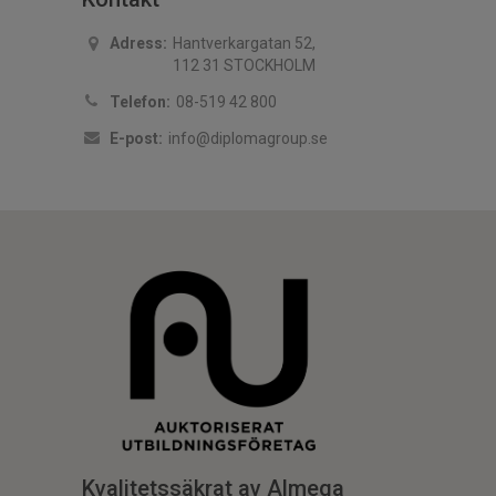
Adress:
Hantverkargatan 52,
112 31 STOCKHOLM
Telefon:
08-519 42 800
E-post:
info@diplomagroup.se
Kvalitetssäkrat av Almega