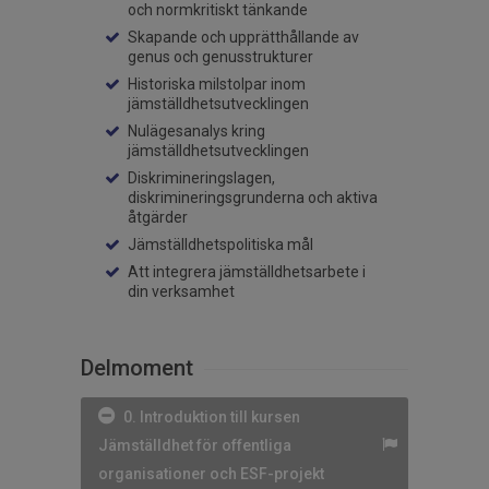
och normkritiskt tänkande
Skapande och upprätthållande av
genus och genusstrukturer
Historiska milstolpar inom
jämställdhetsutvecklingen
Nulägesanalys kring
jämställdhetsutvecklingen
Diskrimineringslagen,
diskrimineringsgrunderna och aktiva
åtgärder
Jämställdhetspolitiska mål
Att integrera jämställdhetsarbete i
din verksamhet
Delmoment
0. Introduktion till kursen
Jämställdhet för offentliga
organisationer och ESF-projekt