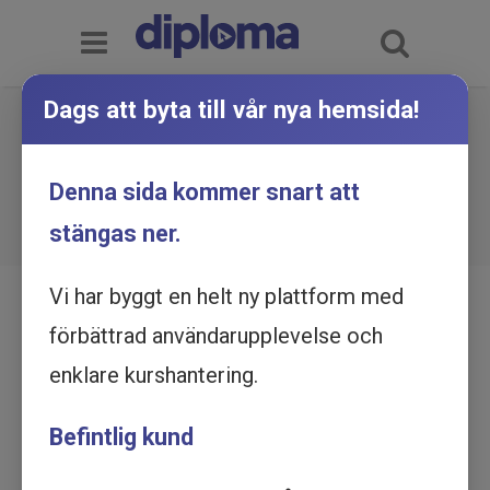
Dags att byta till vår nya hemsida!
Jämställdhet och
jämställdhetsintegrering för
Du är här:
Hem
Utbildningskatalog
Denna sida kommer snart att
Jämställdhet och jämställdhetsintegrering för
offentliga organisationer och
offentliga organisationer och ESF-projekt -
Utbildning online
stängas ner.
ESF-projekt - Utbildning online
Vi har byggt en helt ny plattform med
förbättrad användarupplevelse och
enklare kurshantering.
Befintlig kund