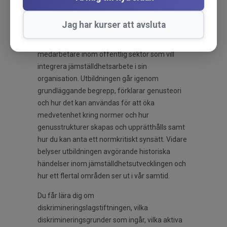
implementering och resultat i vår online
utbildning.
Jag har kurser att avsluta
Den här utbildningen riktar sig till ledare och
medarbetare inom offentlig sektor som vill
integrera jämställdhetsarbete i sin
organisation. Utbildningen går igenom
grundläggande begrepp, förklarar genusteori
och hur det kan användas för att öka
medvetenhet kring normer och hur
genusstrukturer skapas och upprätthålls samt
hur du kan anta ett normkritiskt synsätt. Vidare
belyser utbildningen avgörande historiska
händelser inom jämställdhetsutvecklingen och
hur ett flertal områden ser ut i vår samtid.
Du får lära dig om
diskrimineringslagstiftningen, vilka
diskrimineringsgrunder som ingår, vilka aktiva