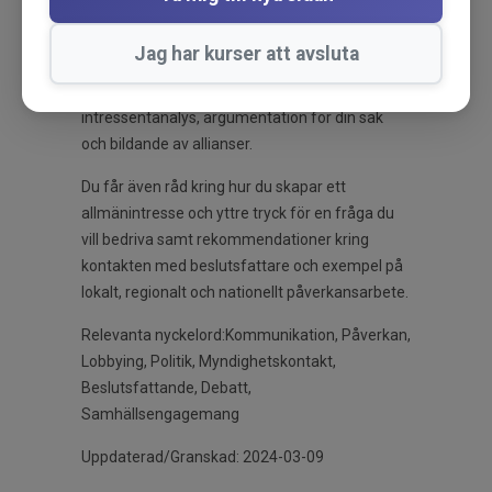
beslutsprocess går till hos en myndighet eller
politisk instans och vad du kan göra för att
Jag har kurser att avsluta
påverka resultatet. Utbildningen vägleder dig
genom förberedelser, genomförande av
intressentanalys, argumentation för din sak
och bildande av allianser.
Du får även råd kring hur du skapar ett
allmänintresse och yttre tryck för en fråga du
vill bedriva samt rekommendationer kring
kontakten med beslutsfattare och exempel på
lokalt, regionalt och nationellt påverkansarbete.
Relevanta nyckelord:Kommunikation, Påverkan,
Lobbying, Politik, Myndighetskontakt,
Beslutsfattande, Debatt,
Samhällsengagemang
Uppdaterad/Granskad: 2024-03-09