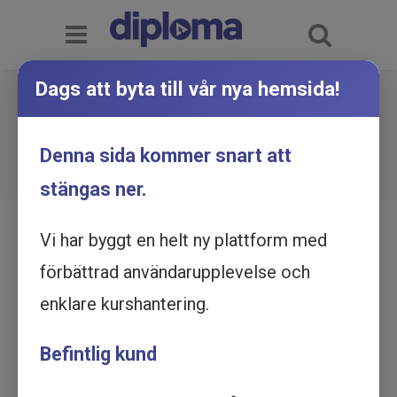
Dags att byta till vår nya hemsida!
Kommunikation - Så påverkar du
politiker och myndigheter -
Du är här:
Hem
Utbildningskatalog
Denna sida kommer snart att
Kommunikation - Så påverkar du politiker och
Utbildning online
myndigheter - Utbildning online
stängas ner.
Vi har byggt en helt ny plattform med
förbättrad användarupplevelse och
enklare kurshantering.
Befintlig kund