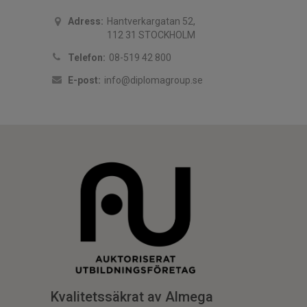
Adress:
Hantverkargatan 52,
112 31 STOCKHOLM
Telefon:
08-519 42 800
E-post:
info@diplomagroup.se
Kvalitetssäkrat av Almega