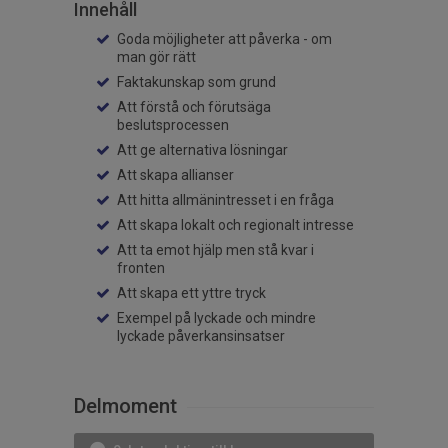
Innehåll
Goda möjligheter att påverka - om
man gör rätt
Faktakunskap som grund
Att förstå och förutsäga
beslutsprocessen
Att ge alternativa lösningar
Att skapa allianser
Att hitta allmänintresset i en fråga
Att skapa lokalt och regionalt intresse
Att ta emot hjälp men stå kvar i
fronten
Att skapa ett yttre tryck
Exempel på lyckade och mindre
lyckade påverkansinsatser
Delmoment