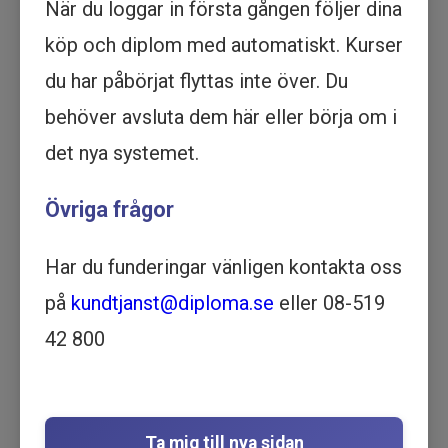
När du loggar in första gången följer dina
Köp - 2 295 kr
köp och diplom med automatiskt. Kurser
du har påbörjat flyttas inte över. Du
Prova ett delmoment
behöver avsluta dem här eller börja om i
Kommunikation - Så påverkar
det nya systemet.
du politiker och myndigheter -
Övriga frågor
Utbildning online
KOMMUNIKATION | 37 MINUTER
Motsvarar ½ dag lärarledd
Har du funderingar vänligen kontakta oss
utbildning
på
kundtjanst@diploma.se
eller 08-519
Beskrivning
42 800
Lär dig effektiva strategier för att påverka
politiker och myndigheter med vår utbildning
online. Förbättra din kommunikation idag!
I den här utbildningen får du ta del av hur en
Ta mig till nya sidan