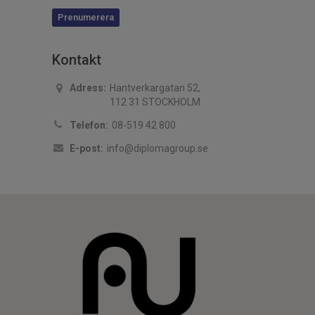
Prenumerera
Kontakt
Adress:
Hantverkargatan 52,
112 31 STOCKHOLM
Telefon:
08-519 42 800
E-post:
info@diplomagroup.se