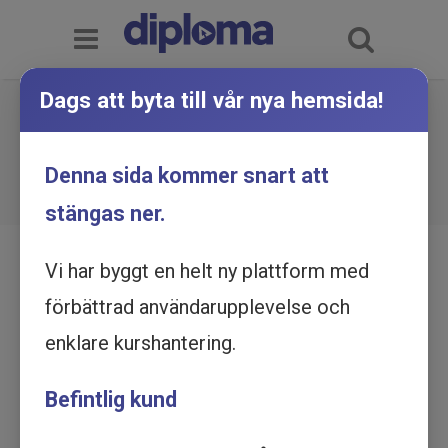
Dags att byta till vår nya hemsida!
Krediträtt - med leasing,
skuldebrev och ränta - Utbildning
Du är här:
Hem
Utbildningskatalog
Denna sida kommer snart att
Krediträtt - med leasing, skuldebrev och ränta -
online
Utbildning online
stängas ner.
Vi har byggt en helt ny plattform med
förbättrad användarupplevelse och
enklare kurshantering.
Befintlig kund