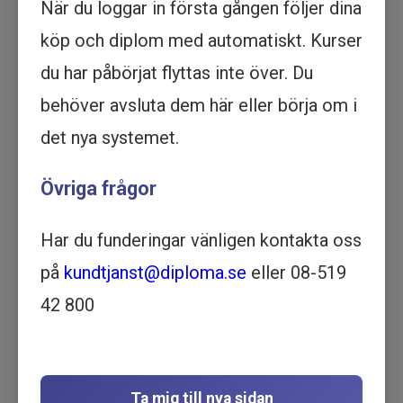
När du loggar in första gången följer dina
Köp - 1 795 kr
köp och diplom med automatiskt. Kurser
du har påbörjat flyttas inte över. Du
Prova ett delmoment
behöver avsluta dem här eller börja om i
Krediträtt - med leasing,
det nya systemet.
skuldebrev och ränta -
Övriga frågor
Utbildning online
EKONOMI | JURIDIK | 49
MINUTER
Har du funderingar vänligen kontakta oss
Motsvarar ½ dag lärarledd utbildning
på
kundtjanst@diploma.se
eller 08-519
Beskrivning
42 800
Lär dig allt om Krediträtten med denna
kompletta online utbildning. Du lär dig om
leasing, skuldebrev och ränta och blir en expert
på området.
Ta mig till nya sidan