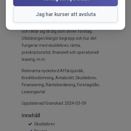
Skaffa koll på hur du utformar eller tolkar avtal i
olika finansieringssammanhang och vilka delar
Jag har kurser att avsluta
du ska ha med. Utbildningen behandlar
krediträtt, företagsfinansiering och säkerhet,
och riktar sig till dig som driver företag.
Utbildningen klargör begrepp och hur det
fungerar med skuldebrev, ränta,
preskriptionstid, finansiell och operationell
leasing, m.m.
Relevanta nyckelord:Affärsjuridik,
Kreditbedömning, Avtalsrätt, Skuldebrev,
Finansiering, Ränteberäkning, Företagslån,
Leasingavtal
Uppdaterad/Granskad: 2024-03-09
Innehåll
Skuldebrev