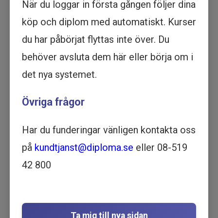
När du loggar in första gången följer dina
Köp - 2 395 kr
köp och diplom med automatiskt. Kurser
Prova ett delmoment
du har påbörjat flyttas inte över. Du
behöver avsluta dem här eller börja om i
Lager och logistik - Grundkurs -
det nya systemet.
Utbildning online
EKONOMI | PRODUKTION OCH
Övriga frågor
LOGISTIK | 1 TIMME OCH 22
MINUTER
Har du funderingar vänligen kontakta oss
Motsvarar ½ dag lärarledd utbildning
Beskrivning
på
kundtjanst@diploma.se
eller 08-519
Bli en expert på Lager och Logistik med vår
42 800
grundkurs online. Lär dig allt om logistik och
lagerhantering idag
I den här utbildningen får du grundläggande
kunskaper om lager och logistik, med fokus på
Ta mig till nya sidan