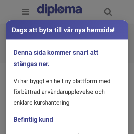
Dags att byta till vår nya hemsida!
Lager och logistik - Grundkurs -
Utbildning online
Du är här:
Hem
Utbildningskatalog
Denna sida kommer snart att
Lager och logistik - Grundkurs - Utbildning online
stängas ner.
Vi har byggt en helt ny plattform med
förbättrad användarupplevelse och
enklare kurshantering.
Befintlig kund