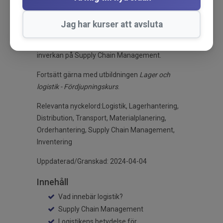
inköp, produktion och distribution. I utbildningen
berörs logistikens betydelse för företagets
Jag har kurser att avsluta
lönsamhet och hur du kan effektivisera
distributionen. Vidare behandlas inköpets
inverkan på Supply Chain Management.
Fortsätt gärna med utbildningen
Lager och
logistik - Fördjupningskurs
.
Relevanta nyckelord:Logistik, Lagerhantering,
Distribution, Transport, Materialplanering,
Orderhantering, Supply Chain Management,
Inventering
Uppdaterad/Granskad: 2024-04-04
Innehåll
Vad innebär logistik?
Supply Chain Management
Logistikens betydelse för