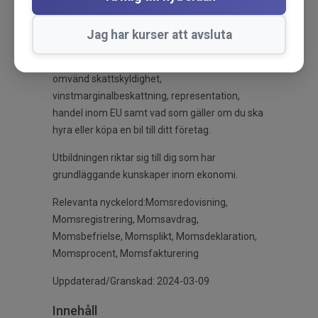
momsen enligt bokslutsmetoden eller
faktureringsmetoden. Vidare får du insikt i
Jag har kurser att avsluta
regler kring momsfri eller blandad verksamhet,
avdragsförbud, frivillig skattskyldighet på hyra,
omvänd skattskyldighet,
vinstmarginalbeskattning, representation,
handel inom EU samt vad som gäller om du ska
hyra eller köpa en bil till ditt företag.
Utbildningen riktar sig till dig som har
grundläggande kunskaper inom ekonomi.
Relevanta nyckelord:Momsredovisning,
Momsregistrering, Momsavdrag,
Momsbefrielse, Momsplikt, Momsdeklaration,
Momsprocent, Momsfakturering
Uppdaterad/Granskad: 2024-03-09
Innehåll