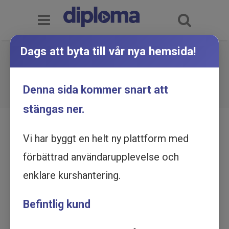
Dags att byta till vår nya hemsida!
Moms - Grundkurs - Utbildning
online
Du är här:
Hem
Utbildningskatalog
Denna sida kommer snart att
Moms - Grundkurs - Utbildning online
stängas ner.
Vi har byggt en helt ny plattform med
förbättrad användarupplevelse och
enklare kurshantering.
Befintlig kund