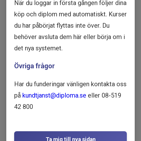
När du loggar in första gången följer dina
Köp - 1 795 kr
köp och diplom med automatiskt. Kurser
Prova ett delmoment
du har påbörjat flyttas inte över. Du
behöver avsluta dem här eller börja om i
Moms - Grundkurs - Utbildning
det nya systemet.
online
EKONOMI | 47 MINUTER
Övriga frågor
Motsvarar ½ dag lärarledd
utbildning
Har du funderingar vänligen kontakta oss
Beskrivning
på
kundtjanst@diploma.se
eller 08-519
"Bli en expert på Moms genom att ta denna
online grundkurs. Påbörja din onlineutbildning
42 800
redan idag.
I den här utbildningen får du som driver företag
lära dig om momsregler och momssatser, att
deklarera och betala moms samt att bokföra
Ta mig till nya sidan