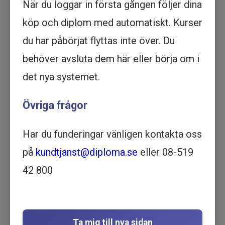
När du loggar in första gången följer dina
Köp - 1 295 kr
köp och diplom med automatiskt. Kurser
Prova ett delmoment
du har påbörjat flyttas inte över. Du
behöver avsluta dem här eller börja om i
Personcentrerad vård -
det nya systemet.
Utbildning online
VÅRD OCH OMSORG | 22
Övriga frågor
MINUTER
Motsvarar 2 timmar lärarledd utbildning
Har du funderingar vänligen kontakta oss
Beskrivning
på
kundtjanst@diploma.se
eller 08-519
I denna utbildning utforskas personcentrerad
vård som en filosofi där individens behov och
42 800
delaktighet är i fokus, före sjukdom eller
funktionsnedsättning. Utbildningen betonar
utmaningar med att fullt ut implementera
detta arbetssätt inom vårdverksamheter.
Ta mig till nya sidan