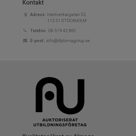
Kontakt
Adress:
Hantverkargatan 52,
112 31 STOCKHOLM
Telefon:
08-519 42 800
E-post:
info@diplomagroup.se