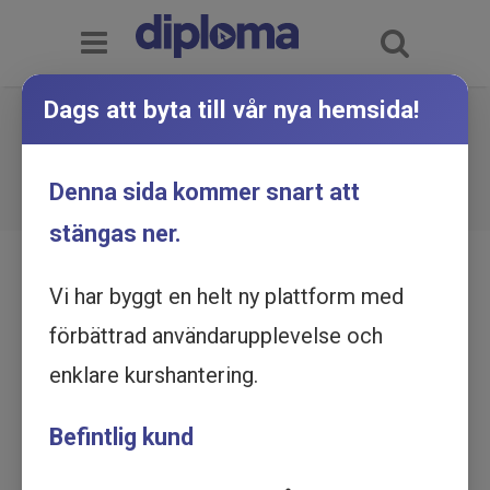
Dags att byta till vår nya hemsida!
Personcentrerad vård -
Utbildning online
Du är här:
Hem
Utbildningskatalog
Denna sida kommer snart att
Personcentrerad vård - Utbildning online
stängas ner.
Vi har byggt en helt ny plattform med
förbättrad användarupplevelse och
enklare kurshantering.
Befintlig kund