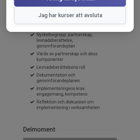
Publicerad: 2024-02-26
Jag har kurser att avsluta
Innehåll
Filosofi och utmaningar
Nyckelbegrepp: partnerskap,
levnadsberättelse,
genomförandeplan
Värde av partnerskap och dess
komponenter
Levnadsberättelsens roll
Dokumentation och
genomförandeplanen
Implementeringens krav:
engagemang, kompetens
Reflektion och diskussion om
implementering i verksamheten
Delmoment