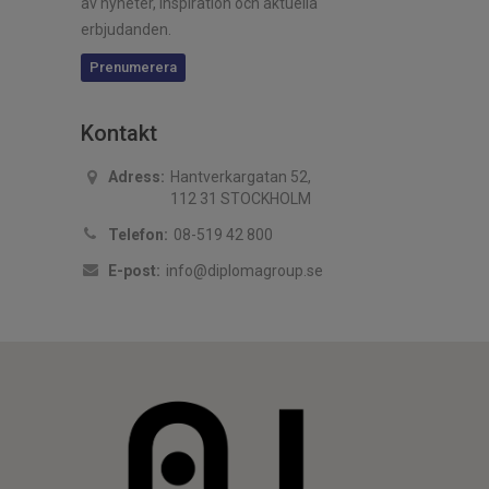
av nyheter, inspiration och aktuella
erbjudanden.
Prenumerera
Kontakt
Adress:
Hantverkargatan 52,
112 31 STOCKHOLM
Telefon:
08-519 42 800
E-post:
info@diplomagroup.se