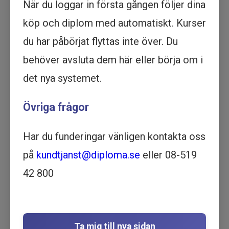
När du loggar in första gången följer dina
Köp - 1 495 kr
köp och diplom med automatiskt. Kurser
du har påbörjat flyttas inte över. Du
Prova ett delmoment
behöver avsluta dem här eller börja om i
Personlig effektivitet och
det nya systemet.
stresshantering i praktiken -
Övriga frågor
Utbildning online
HR OCH PERSONAL |
PERSONLIG UTVECKLING | 1
Har du funderingar vänligen kontakta oss
TIMME OCH 22 MINUTER
på
kundtjanst@diploma.se
eller 08-519
Motsvarar ½ dag lärarledd utbildning
42 800
Beskrivning
Förbättra din hantering av stress i praktiken
med vår utbildning online. Lär dig bli mer
effektiv samtidigt som du har kul på denna
Ta mig till nya sidan
resa.