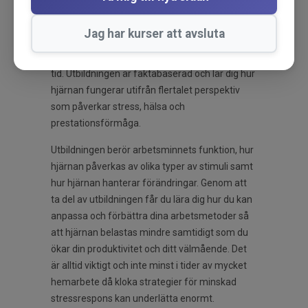
Stresshantering med mental ergonomi
är en
Jag har kurser att avsluta
utbildning som möjliggör att du går från
orkeslös till pigg, alert och engagerad på kort
tid. Utbildningen är faktabaserad och lär dig hur
hjärnan fungerar utifrån flertalet perspektiv
som påverkar stress, hälsa och
prestationsförmåga.
Utbildningen berör arbetsminnets funktion, hur
hjärnan påverkas av olika typer av stimuli samt
hur hjärnan hanterar förändringar. Genom att
ta del av utbildningen får du lära dig hur du kan
anpassa och förbättra dina arbetsmetoder så
att hjärnan belastas mindre samtidigt som du
ökar din produktivitet och ditt välmående. Det
är a
lltid viktigt och inte minst i tider av mycket
hemarbete då kloka strategier för minskad
stressrespons kan underlätta enormt.