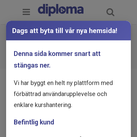
Dags att byta till vår nya hemsida!
Personlig effektivitet och
stresshantering i praktiken -
Du är här:
Hem
Utbildningskatalog
Denna sida kommer snart att
Personlig effektivitet och stresshantering i
Utbildning online
praktiken - Utbildning online
stängas ner.
Vi har byggt en helt ny plattform med
förbättrad användarupplevelse och
enklare kurshantering.
Befintlig kund