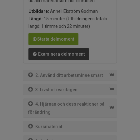
du allt material som hör till kursen.
Utbildare:
Anneli Ekström Godman
Längd:
15 minuter
(Utbildningens totala
längd: 1 timme och 22 minuter)
Starta delmoment
Examinera delmoment
2. Använd ditt arbetsminne smart
3. Livshot i vardagen
4. Hjärnan och dess reaktioner på
förändring
Kursmaterial