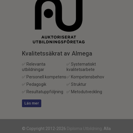
Kvalitetssäkrat av Almega
✅ Relevanta
✅ Systematiskt
utbildningar
kvalitetsarbete
✅ Personell kompetens
✅ Kompetensbehov
✅ Pedagogik
✅ Struktur
✅ Resultatuppföljning
✅ Metodutveckling
Läs mer
© Copyright 2012-2026
Diploma Utbildning
. Alla