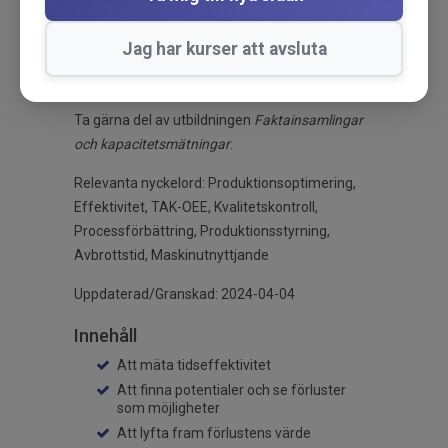
förlusterna. Du blir även insatt i hur TAK-värdet
påverkas av flödet samt hur flödet kan
Jag har kurser att avsluta
balanseras för att minska förlusterna. I
utbildningen ingår övningar och extramaterial.
Ta gärna del av utbildningen
F
aktainsamlingar
och kapacitetsmätningar
.
Relevanta nyckelord:
Produktionsoptimering,
Effektivitet, TAK-OEE, Kvalitetskontroll,
Processförbättring, Produktionsstyrning,
Avbrottstid, Maskinutnyttjande
Uppdaterad/Granskad: 2024-04-04
Innehåll
Att mäta tidseffektivitet
Att finna potentialer och se förluster
som möjligheter
Att lyfta fram förlustens värde