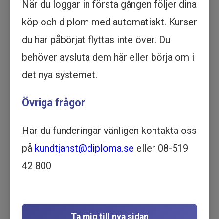
När du loggar in första gången följer dina
Köp - 1 895 kr
köp och diplom med automatiskt. Kurser
Prova ett delmoment
du har påbörjat flyttas inte över. Du
behöver avsluta dem här eller börja om i
TAK-OEE - Utbildning online
det nya systemet.
PRODUKTION OCH LOGISTIK | 1
TIMME OCH 36 MINUTER
Övriga frågor
Motsvarar ½ dag lärarledd utbildning
Beskrivning
Har du funderingar vänligen kontakta oss
Förbättra din förståelse för TAK-OEE och bli en
expert med vår online utbildning. Börja din
på
kundtjanst@diploma.se
eller 08-519
utbildning idag!
42 800
Detta är en kortare version av kursen
Effektivitet, förluster och mätetal
med fokus på
TAK-OEE. I utbildningen får du lära dig att mäta
tidseffektivitet och att se potentialen i
Ta mig till nya sidan