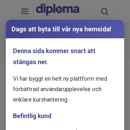
Dags att byta till vår nya hemsida!
TAK-OEE - Utbildning online
Du är här:
Hem
Utbildningskatalog
Denna sida kommer snart att
TAK-OEE - Utbildning online
stängas ner.
Vi har byggt en helt ny plattform med
förbättrad användarupplevelse och
enklare kurshantering.
Befintlig kund