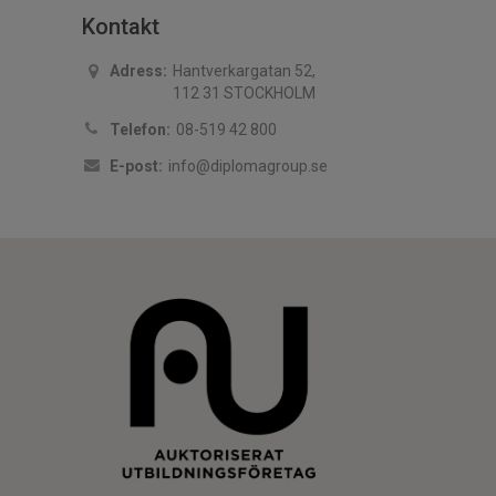
Kontakt
Adress:
Hantverkargatan 52,
112 31 STOCKHOLM
Telefon:
08-519 42 800
E-post:
info@diplomagroup.se