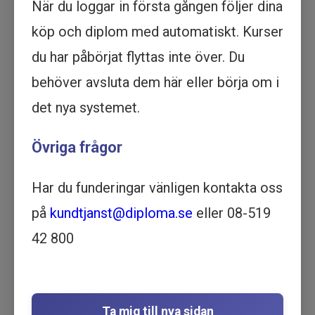
När du loggar in första gången följer dina
Köp - 1 495 kr
köp och diplom med automatiskt. Kurser
du har påbörjat flyttas inte över. Du
Prova ett delmoment
behöver avsluta dem här eller börja om i
Tillgänglighet -
det nya systemet.
Introduktionskurs - Utbildning
Övriga frågor
online
ARBETSMILJÖ OCH SÄKERHET
| HR OCH PERSONAL | 31
Har du funderingar vänligen kontakta oss
MINUTER
på
kundtjanst@diploma.se
eller 08-519
Motsvarar ½ dag lärarledd utbildning
42 800
Beskrivning
I den här utbildningen får du som chef eller
medarbetare lära dig vad du kan göra för att
tillgänglighetsanpassa verksamheten för såväl
Ta mig till nya sidan
personal som besökande kunder. Utbildningen