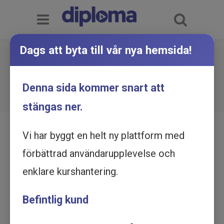
Dags att byta till vår nya hemsida!
Tillgänglighet -
Introduktionskurs - Utbildning
Du är här:
Hem
Utbildningskatalog
Denna sida kommer snart att
Tillgänglighet - Introduktionskurs - Utbildning
online
online
stängas ner.
Vi har byggt en helt ny plattform med
förbättrad användarupplevelse och
enklare kurshantering.
Befintlig kund