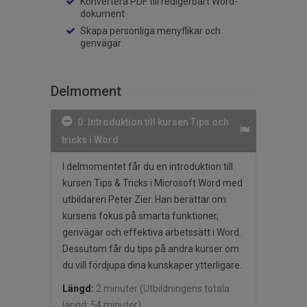
Konvertera PDF till redigerbart Word-
dokument
Skapa personliga menyflikar och
genvägar
Delmoment
0. Introduktion till kursen Tips och
tricks i Word
I delmomentet får du en introduktion till
kursen Tips & Tricks i Microsoft Word med
utbildaren Peter Zier. Han berättar om
kursens fokus på smarta funktioner,
genvägar och effektiva arbetssätt i Word.
Dessutom får du tips på andra kurser om
du vill fördjupa dina kunskaper ytterligare.
Längd:
2 minuter
(Utbildningens totala
längd: 54 minuter)