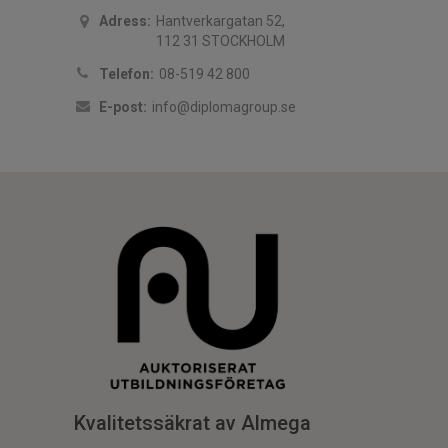
Adress:
Hantverkargatan 52,
112 31 STOCKHOLM
Telefon:
08-519 42 800
E-post:
info@diplomagroup.se
Kvalitetssäkrat av Almega