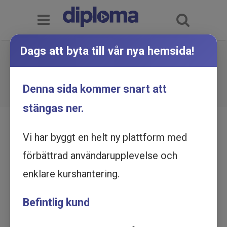
Dags att byta till vår nya hemsida!
Tips och trix i Word - Utbildning
online
Du är här:
Hem
Utbildningskatalog
Denna sida kommer snart att
Tips och trix i Word - Utbildning online
stängas ner.
Vi har byggt en helt ny plattform med
förbättrad användarupplevelse och
enklare kurshantering.
Befintlig kund