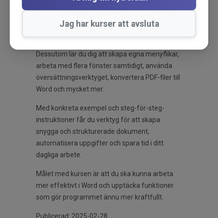
Du får praktiska genomgångar av hur du
arbetar med formatering,
Jag har kurser att avsluta
innehållsförteckningar, tabeller, SmartArt,
diktering, transkribering och autokorrigering.
Dessutom lär du dig att skapa egna menyflikar,
arbeta med flera fönster samtidigt, använda
översättningsverktyget, konvertera PDF-filer till
Word och mycket mer.
Med konkreta exempel och steg-för-steg-
instruktioner får du verktyg för att skapa
snygga och strukturerade dokument,
automatisera uppgifter och spara tid i ditt
dagliga arbete.
Målet med kursen är att du ska kunna arbeta
mer effektivt i Word och upptäcka funktioner
som gör programmet ännu mer kraftfullt.
Publicerad: 2025-02-28