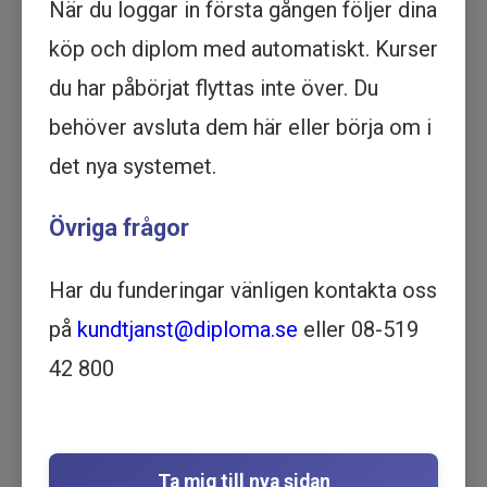
När du loggar in första gången följer dina
Köp - 1 995 kr
köp och diplom med automatiskt. Kurser
Prova ett delmoment
du har påbörjat flyttas inte över. Du
behöver avsluta dem här eller börja om i
Tips och trix i Word - Utbildning
det nya systemet.
online
DATA OCH IT | 54 MINUTER
Övriga frågor
Motsvarar ½ dag lärarledd
utbildning
Har du funderingar vänligen kontakta oss
Beskrivning
på
kundtjanst@diploma.se
eller 08-519
I den här kursen får du lära dig smarta
funktioner, genvägar och dolda knep som gör
42 800
ditt arbete i Microsoft Word både snabbare och
mer effektivt. Kursen riktar sig till dig som
redan är bekant med Word men vill ta dina
färdigheter till nästa nivå.
Ta mig till nya sidan