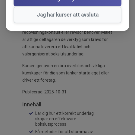
slutgiltiga materialet. Deltagarna får lära sig att
identifiera och hantera vanliga fel i bokföringen,
Jag har kurser att avsluta
förstå reglerna kring komplexa poster och
sammanställa den dokumentation som en
redovisningskonsult eller revisor behöver. Målet
är att ge deltagaren de verktyg som krävs för
att kunna leverera ett kvalitativt och
välorganiserat bokslutsunderlag.
Kursen ger även en bra överblick och viktiga
kunskaper för dig som tänker starta eget eller
driver ett företag.
Publicerad: 2025-10-31
Innehåll
Lär dig hur ett korrekt underlag
skapar en effektivare
bokslutsprocess
Få metoder för att stämma av