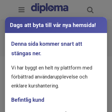
Dags att byta till vår nya hemsida!
Underlag för bokslut och
revision - Utbildning online
Du är här:
Hem
Utbildningskatalog
Denna sida kommer snart att
Underlag för bokslut och revision - Utbildning
online
stängas ner.
Vi har byggt en helt ny plattform med
förbättrad användarupplevelse och
enklare kurshantering.
Befintlig kund