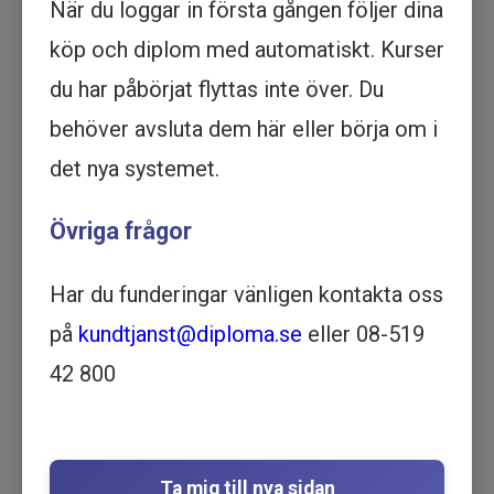
När du loggar in första gången följer dina
Köp - 2 195 kr
köp och diplom med automatiskt. Kurser
du har påbörjat flyttas inte över. Du
Underlag för bokslut och
revision - Utbildning online
behöver avsluta dem här eller börja om i
EKONOMI | 1 TIMME OCH 8
det nya systemet.
MINUTER
Motsvarar ½ dag lärarledd utbildning
Övriga frågor
Beskrivning
Den här kursen ger praktisk kunskap om hur
Har du funderingar vänligen kontakta oss
man förbereder och strukturerar den
på
kundtjanst@diploma.se
eller 08-519
dokumentation som krävs vid ett bokslut och
en eventuell revision. Fokus ligger på att skapa
42 800
en effektiv process genom att säkerställa att
underlaget är komplett och korrekt från början.
Kursen går igenom hela kedjan från löpande
avstämningar till sammanställningen av det
Ta mig till nya sidan