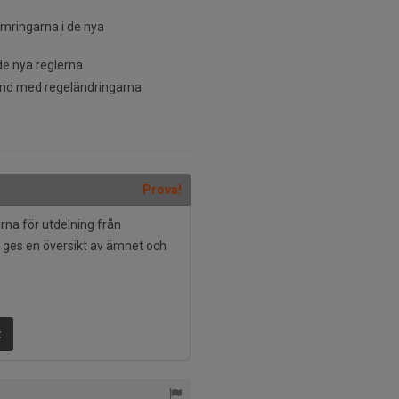
mringarna i de nya
 de nya reglerna
band med regeländringarna
Prova!
rna för utdelning från
 ges en översikt av ämnet och
t