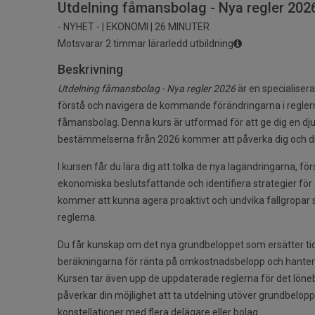
Utdelning fåmansbolag - Nya regler 2026
- NYHET - | EKONOMI | 26 MINUTER
Motsvarar 2 timmar lärarledd utbildning
Beskrivning
Utdelning fåmansbolag - Nya regler 2026
är en specialiser
förstå och navigera de kommande förändringarna i reglern
fåmansbolag. Denna kurs är utformad för att ge dig en dju
bestämmelserna från 2026 kommer att påverka dig och dit
I kursen får du lära dig att tolka de nya lagändringarna, för
ekonomiska beslutsfattande och identifiera strategier för 
kommer att kunna agera proaktivt och undvika fallgropa
reglerna.
Du får kunskap om det nya grundbeloppet som ersätter tid
beräkningarna för ränta på omkostnadsbelopp och hanteri
Kursen tar även upp de uppdaterade reglerna för det lö
påverkar din möjlighet att ta utdelning utöver grundbelo
konstellationer med flera delägare eller bolag.