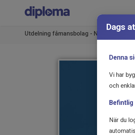
Dags at
Utdelning fåmansbolag - Nya regler 2026
Denna si
Vi har by
och enkla
Befintlig
När du lo
automatisk