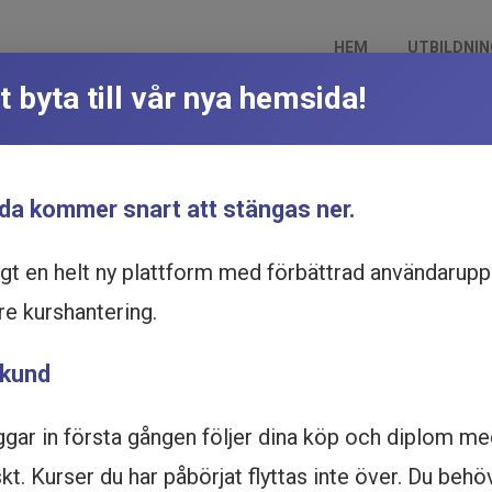
HEM
UTBILDNI
t byta till vår nya hemsida!
 - Utbildning online
Du är här:
Hem
Utbildningskata
Utdelning fåmansbolag - Nya regler 
da kommer snart att stängas ner.
ggt en helt ny plattform med förbättrad användarupp
re kurshantering.
 kund
ggar in första gången följer dina köp och diplom m
t. Kurser du har påbörjat flyttas inte över. Du behö