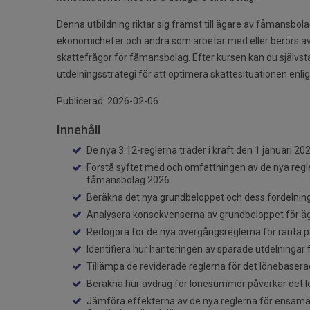
Denna utbildning riktar sig främst till ägare av fåmansbola
ekonomichefer och andra som arbetar med eller berörs a
skattefrågor för fåmansbolag. Efter kursen kan du självs
utdelningsstrategi för att optimera skattesituationen enli
Publicerad: 2026-02-06
Innehåll
De nya 3:12-reglerna träder i kraft den 1 januari 20
Förstå syftet med och omfattningen av de nya regle
fåmansbolag 2026
Beräkna det nya grundbeloppet och dess fördelnin
Analysera konsekvenserna av grundbeloppet för äg
Redogöra för de nya övergångsreglerna för ränta
Identifiera hur hanteringen av sparade utdelningar
Tillämpa de reviderade reglerna för det lönebase
Beräkna hur avdrag för lönesummor påverkar det
Jämföra effekterna av de nya reglerna för ensam