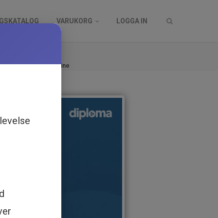
NGSKATALOG
VARUKORG
LOGGA IN
log
2026 - Utbildning online
levelse
ed
ver