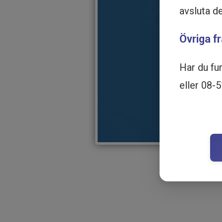
avsluta d
Övriga f
Har du fu
eller 08-