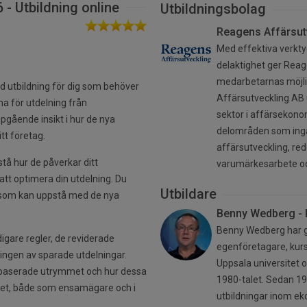
 - Utbildning online
Utbildningsbolag
Reagens Affärsut
Med effektiva verkt
delaktighet ger Reag
medarbetarnas möjlig
ad utbildning för dig som behöver
Affärsutveckling AB 
a för utdelning från
sektor i affärsekonom
pgående insikt i hur de nya
delområden som ingår
t företag.
affärsutveckling, r
stå hur de påverkar ditt
varumärkesarbete oc
att optimera din utdelning. Du
Utbildare
r som kan uppstå med de nya
Benny Wedberg - 
Benny Wedberg har g
igare regler, de reviderade
egenföretagare, kur
ngen av sparade utdelningar.
Uppsala universitet
nebaserade utrymmet och hur dessa
1980-talet. Sedan 19
ppet, både som ensamägare och i
utbildningar inom ek