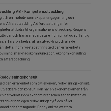
veckling AB - Kompetensutveckling
yg och en metodik som skapar engagemang och
ens Affärsutveckling AB förutsättningar för
heter att bidra till organisationens utveckling. Reagens
utbildar och tränar medarbetare inom privat och offentlig
i, affärsförståelse, affärsutveckling och alla de
 i detta. Inom företaget finns gedigen erfarenhet i
edovisning, marknadskommunikation, ekonomikonsulting,
h affärscoachning.
Redovisningskonsult
edigen erfarenhet som civilekonom, redovisningskonsult,
sutvecklare och konsult. Han har en ekonomexamen från
 och har verkat inom ekonomibranschen sedan mitten av
99 driver han egen redovisningsbyrå och håller
onomi och företagande. Benny anlitas av stora