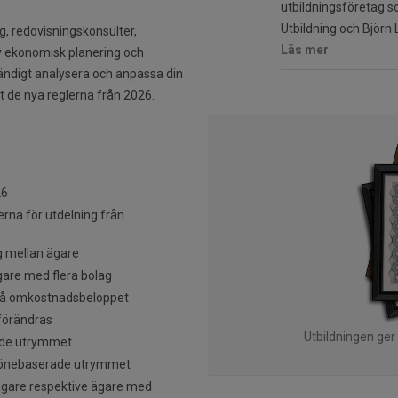
utbildningsföretag 
Utbildning och Björn
g, redovisningskonsulter,
Läs mer
v ekonomisk planering och
tändigt analysera och anpassa din
gt de nya reglerna från 2026.
26
rna för utdelning från
g mellan ägare
are med flera bolag
 på omkostnadsbeloppet
 förändras
Utbildningen ger
rade utrymmet
 lönebaserade utrymmet
ägare respektive ägare med