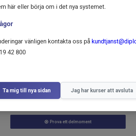
em här eller börja om i det nya systemet.
rågor
nderingar vänligen kontakta oss på
kundtjanst@dipl
519 42 800
Ta mig till nya sidan
Jag har kurser att avsluta
Köp - 995 kr
Prova ett delmoment