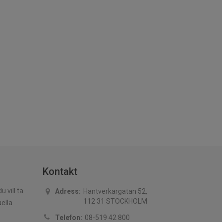
Kontakt
 vill ta
Adress:
Hantverkargatan 52,
112 31 STOCKHOLM
uella
Telefon:
08-519 42 800