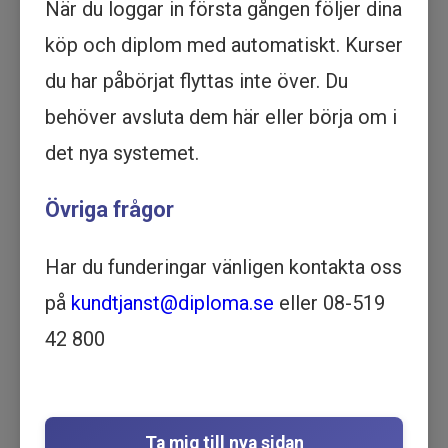
När du loggar in första gången följer dina
Köp - 995 kr
köp och diplom med automatiskt. Kurser
Feedback och kommunikation -
du har påbörjat flyttas inte över. Du
Utbildning online
behöver avsluta dem här eller börja om i
ARBETSMARKNAD | 35
det nya systemet.
MINUTER
Motsvarar ½ dag lärarledd utbildning
Övriga frågor
Beskrivning
Lär dig de viktigaste teknikerna för att ge och ta
emot feedback och kommunicera effektivt
Har du funderingar vänligen kontakta oss
med vår utbildning online. Börja idag!
på
kundtjanst@diploma.se
eller 08-519
I den här kursen får du möjlighet att lära dig om
42 800
kommunikation och om att ge och ta emot
feedback.
Om du genomför kursen blir du delexaminerad i
den längre utbildningen
Karriärresan del 1 -
Ta mig till nya sidan