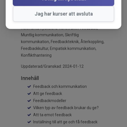
Kartläggning med karriärfokus
:
https://diplomautbildning.se/utbildning/karriarresan-
Jag har kurser att avsluta
del-1-kartlaggning-med-karriarfokus
Relevanta nyckelord: Konstruktiv feedback,
Muntlig kommunikation, Skriftlig
kommunikation, Feedbackteknik, Återkoppling,
Feedbackkultur, Empatisk kommunikation,
Konflikthantering
Uppdaterad/Granskad: 2024-01-12
Innehåll
Feedback och kommunikation
Att ge feedback
Feedbackmodeller
Vilken typ av feedback brukar du ge?
Att ta emot feedback
Inställning till att ge och få feedback