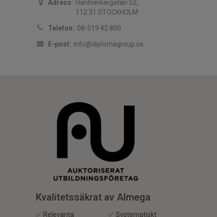
Adress:
Hantverkargatan 52,
112 31 STOCKHOLM
Telefon:
08-519 42 800
E-post:
info@diplomagroup.se
Kvalitetssäkrat av Almega
✅ Relevanta
✅ Systematiskt