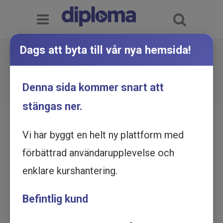
Dags att byta till vår nya hemsida!
Feedback och kommunikation -
Utbildning online
Du är här:
Hem
Utbildningskatalog
Denna sida kommer snart att
Feedback och kommunikation - Utbildning online
stängas ner.
Vi har byggt en helt ny plattform med
förbättrad användarupplevelse och
enklare kurshantering.
Befintlig kund