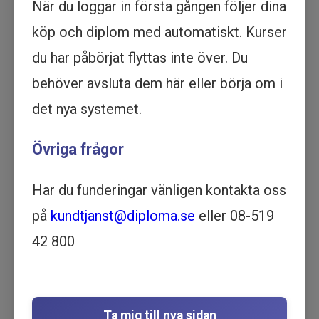
När du loggar in första gången följer dina
Köp - 395 kr
köp och diplom med automatiskt. Kurser
Kreativa sätt att söka jobb -
du har påbörjat flyttas inte över. Du
Utbildning online
behöver avsluta dem här eller börja om i
ARBETSMARKNAD | 15
det nya systemet.
MINUTER
Motsvarar 2 timmar lärarledd utbildning
Övriga frågor
Beskrivning
Lär dig de mest kreativa och effektiva sätten
att söka jobb med vår online utbildning.
Har du funderingar vänligen kontakta oss
Förbättra dina chanser att få drömjobbet idag.
på
kundtjanst@diploma.se
eller 08-519
I den här kursen får du möjlighet att lära dig
42 800
kreativa sätt att söka jobb på, som får dig att
sticka ut ur mängden.
Om du genomför kursen blir du delexaminerad i
den längre utbildningen
Karriärresan del 2 -
Ta mig till nya sidan