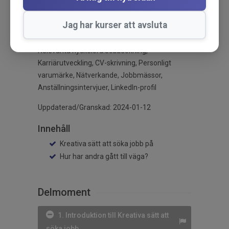
Rusta för arbetsmarknaden
:
https://diplomautbildning.se/utbildning/karriarresan-
Jag har kurser att avsluta
del-2-rusta-for-arbetsmarknaden
Relevanta nyckelord:Jobbsökning,
Karriärutveckling, CV-skrivning, Personligt
varumärke, Nätverkande, Jobbmässor,
Anställningsintervjuer, LinkedIn-profil
Uppdaterad/Granskad: 2024-01-12
Innehåll
Kreativa sätt att söka jobb på
Hur har andra gått till väga?
Delmoment
1. Introduktion till Kreativa sätt att
söka jobb