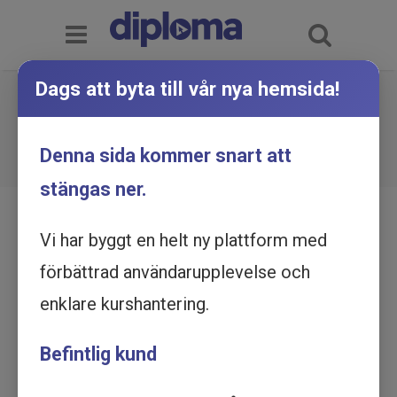
Dags att byta till vår nya hemsida!
Kreativa sätt att söka jobb -
Utbildning online
Du är här:
Hem
Utbildningskatalog
Denna sida kommer snart att
Kreativa sätt att söka jobb - Utbildning online
stängas ner.
Vi har byggt en helt ny plattform med
förbättrad användarupplevelse och
enklare kurshantering.
Befintlig kund