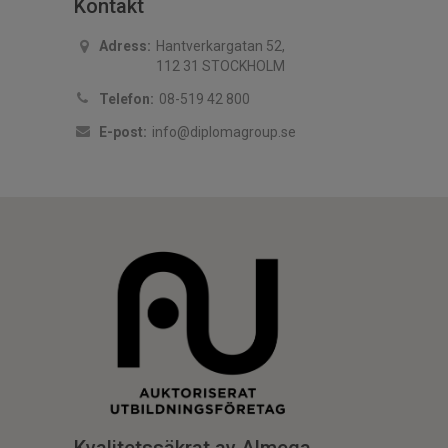
Kontakt
Adress:
Hantverkargatan 52,
112 31 STOCKHOLM
Telefon:
08-519 42 800
E-post:
info@diplomagroup.se